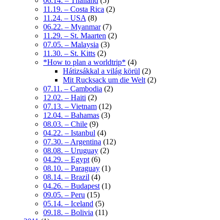
06.14. – Thailand
(5)
11.19. – Costa Rica
(2)
11.24. – USA
(8)
06.22. – Myanmar
(7)
11.29. – St. Maarten
(2)
07.05. – Malaysia
(3)
11.30. – St. Kitts
(2)
*How to plan a worldtrip*
(4)
Hátizsákkal a világ körül
(2)
Mit Rucksack um die Welt
(2)
07.11. – Cambodia
(2)
12.02. – Haiti
(2)
07.13. – Vietnam
(12)
12.04. – Bahamas
(3)
08.03. – Chile
(9)
04.22. – Istanbul
(4)
07.30. – Argentina
(12)
08.08. – Uruguay
(2)
04.29. – Egypt
(6)
08.10. – Paraguay
(1)
08.14. – Brazil
(4)
04.26. – Budapest
(1)
09.05. – Peru
(15)
05.14. – Iceland
(5)
09.18. – Bolivia
(11)