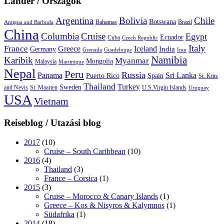
Länder / Országok
Argentina
Bolivia
Chile
Botswana
Bahamas
Brazil
Antigua and Barbuda
China
Columbia
Cruise
Egypt
Ecuador
Cuba
Czech Republic
Italy
France
Greece
Iceland
India
Germany
Grenada
Guadeloupe
Iran
Namibia
Karibik
Myanmar
Mongolia
Malaysia
Martinique
Nepal
Peru
Russia
Panama
Sri Lanka
Puerto Rico
Spain
St. Kitts
Thailand
Turkey
Sweden
and Nevis
St. Maarten
U.S.Virgin Islands
Uruguay
USA
Vietnam
Reiseblog / Utazási blog
2017
(10)
Cruise – South Caribbean
(10)
2016
(4)
Thailand
(3)
France – Corsica
(1)
2015
(3)
Cruise – Morocco & Canary Islands
(1)
Greece – Kos & Nisyros & Kalymnos
(1)
Südafrika
(1)
2014
(18)