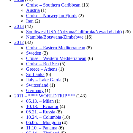
Cruise – Southern Caribbean
(13)
Austria
(1)
Cruise – Norwegian Fjords
(2)
Iran
(2)
2013
(42)
Southwest USA (Arizona/California/Nevada/Utah)
(26)
Namibia/Botswana/Zimbabwe
(16)
2012
(32)
Cruise – Eastern Mediterranean
(8)
Sweden
(3)
Cruise – Western Mediterranean
(6)
Cruise – Red Sea
(5)
Greece – Athens
(1)
Sri Lanka
(6)
Italy – Lake Garda
(1)
Switzerland
(1)
Germany
(1)
2011 – **** WORLDTRIP ***
(143)
05.13. – Milan
(1)
10.18. – Ecuador
(4)
05.21. – Russia
(8)
10.24. – Columbia
(10)
06.05. – Mongolia
(4)
11.10. – Panama
(6)