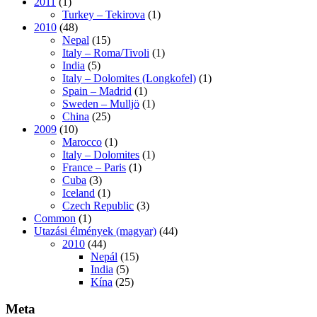
2011
(1)
Turkey – Tekirova
(1)
2010
(48)
Nepal
(15)
Italy – Roma/Tivoli
(1)
India
(5)
Italy – Dolomites (Longkofel)
(1)
Spain – Madrid
(1)
Sweden – Mulljö
(1)
China
(25)
2009
(10)
Marocco
(1)
Italy – Dolomites
(1)
France – Paris
(1)
Cuba
(3)
Iceland
(1)
Czech Republic
(3)
Common
(1)
Utazási élmények (magyar)
(44)
2010
(44)
Nepál
(15)
India
(5)
Kína
(25)
Meta