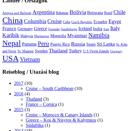
Länder / Országok
Argentina
Bolivia
Chile
Botswana
Bahamas
Brazil
Antigua and Barbuda
China
Columbia
Cruise
Egypt
Ecuador
Cuba
Czech Republic
Italy
France
Greece
Iceland
India
Germany
Grenada
Guadeloupe
Iran
Namibia
Karibik
Myanmar
Mongolia
Malaysia
Martinique
Nepal
Peru
Russia
Panama
Sri Lanka
Puerto Rico
Spain
St. Kitts
Thailand
Turkey
Sweden
and Nevis
St. Maarten
U.S.Virgin Islands
Uruguay
USA
Vietnam
Reiseblog / Utazási blog
2017
(10)
Cruise – South Caribbean
(10)
2016
(4)
Thailand
(3)
France – Corsica
(1)
2015
(3)
Cruise – Morocco & Canary Islands
(1)
Greece – Kos & Nisyros & Kalymnos
(1)
Südafrika
(1)
2014
(18)