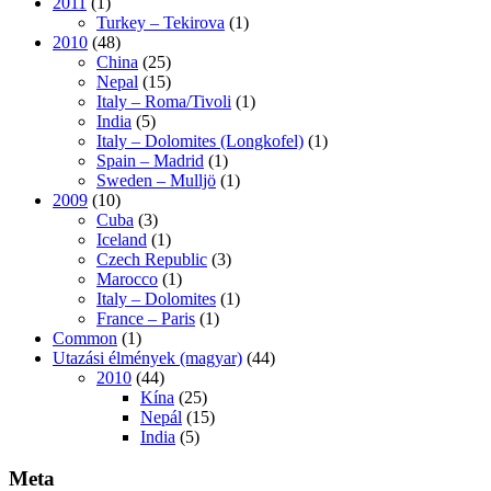
2011
(1)
Turkey – Tekirova
(1)
2010
(48)
China
(25)
Nepal
(15)
Italy – Roma/Tivoli
(1)
India
(5)
Italy – Dolomites (Longkofel)
(1)
Spain – Madrid
(1)
Sweden – Mulljö
(1)
2009
(10)
Cuba
(3)
Iceland
(1)
Czech Republic
(3)
Marocco
(1)
Italy – Dolomites
(1)
France – Paris
(1)
Common
(1)
Utazási élmények (magyar)
(44)
2010
(44)
Kína
(25)
Nepál
(15)
India
(5)
Meta