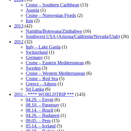
Cruise – Southern Caribbean
(13)
Austria
(1)
Cruise – Norwegian Fjords
(2)
Iran
(2)
2013
(42)
Namibia/Botswana/Zimbabwe
(16)
Southwest USA (Arizona/California/Nevada/Utah)
(26)
2012
(32)
Italy – Lake Garda
(1)
Switzerland
(1)
Germany
(1)
Cruise – Eastern Mediterranean
(8)
Sweden
(3)
Cruise – Western Mediterranean
(6)
Cruise – Red Sea
(5)
Greece – Athens
(1)
Sri Lanka
(6)
2011 – **** WORLDTRIP ***
(143)
04.29. – Egypt
(6)
08.10. – Paraguay
(1)
08.14. – Brazil
(4)
04.26. – Budapest
(1)
09.05. – Peru
(15)
05.14. – Iceland
(5)