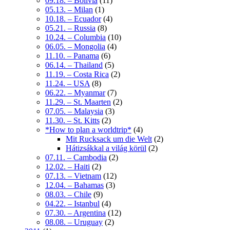
09.18. – Bolivia
(11)
05.13. – Milan
(1)
10.18. – Ecuador
(4)
05.21. – Russia
(8)
10.24. – Columbia
(10)
06.05. – Mongolia
(4)
11.10. – Panama
(6)
06.14. – Thailand
(5)
11.19. – Costa Rica
(2)
11.24. – USA
(8)
06.22. – Myanmar
(7)
11.29. – St. Maarten
(2)
07.05. – Malaysia
(3)
11.30. – St. Kitts
(2)
*How to plan a worldtrip*
(4)
Mit Rucksack um die Welt
(2)
Hátizsákkal a világ körül
(2)
07.11. – Cambodia
(2)
12.02. – Haiti
(2)
07.13. – Vietnam
(12)
12.04. – Bahamas
(3)
08.03. – Chile
(9)
04.22. – Istanbul
(4)
07.30. – Argentina
(12)
08.08. – Uruguay
(2)