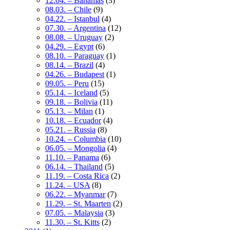
12.04. – Bahamas
(3)
08.03. – Chile
(9)
04.22. – Istanbul
(4)
07.30. – Argentina
(12)
08.08. – Uruguay
(2)
04.29. – Egypt
(6)
08.10. – Paraguay
(1)
08.14. – Brazil
(4)
04.26. – Budapest
(1)
09.05. – Peru
(15)
05.14. – Iceland
(5)
09.18. – Bolivia
(11)
05.13. – Milan
(1)
10.18. – Ecuador
(4)
05.21. – Russia
(8)
10.24. – Columbia
(10)
06.05. – Mongolia
(4)
11.10. – Panama
(6)
06.14. – Thailand
(5)
11.19. – Costa Rica
(2)
11.24. – USA
(8)
06.22. – Myanmar
(7)
11.29. – St. Maarten
(2)
07.05. – Malaysia
(3)
11.30. – St. Kitts
(2)