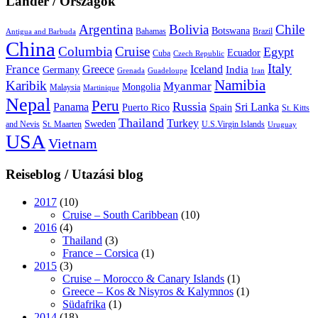
Länder / Országok
Argentina
Bolivia
Chile
Botswana
Bahamas
Brazil
Antigua and Barbuda
China
Columbia
Cruise
Egypt
Ecuador
Cuba
Czech Republic
Italy
France
Greece
Iceland
India
Germany
Grenada
Guadeloupe
Iran
Namibia
Karibik
Myanmar
Mongolia
Malaysia
Martinique
Nepal
Peru
Russia
Panama
Sri Lanka
Puerto Rico
Spain
St. Kitts
Thailand
Turkey
Sweden
and Nevis
St. Maarten
U.S.Virgin Islands
Uruguay
USA
Vietnam
Reiseblog / Utazási blog
2017
(10)
Cruise – South Caribbean
(10)
2016
(4)
Thailand
(3)
France – Corsica
(1)
2015
(3)
Cruise – Morocco & Canary Islands
(1)
Greece – Kos & Nisyros & Kalymnos
(1)
Südafrika
(1)
2014
(18)