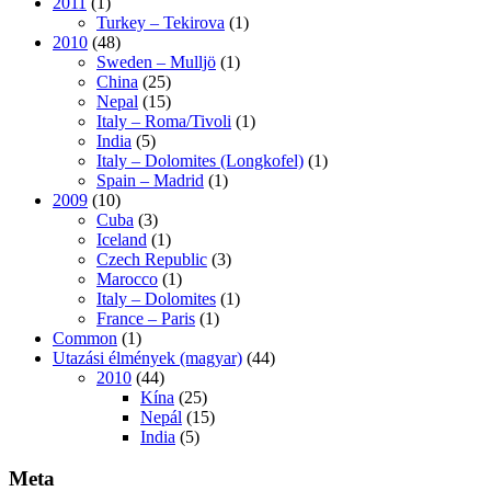
2011
(1)
Turkey – Tekirova
(1)
2010
(48)
Sweden – Mulljö
(1)
China
(25)
Nepal
(15)
Italy – Roma/Tivoli
(1)
India
(5)
Italy – Dolomites (Longkofel)
(1)
Spain – Madrid
(1)
2009
(10)
Cuba
(3)
Iceland
(1)
Czech Republic
(3)
Marocco
(1)
Italy – Dolomites
(1)
France – Paris
(1)
Common
(1)
Utazási élmények (magyar)
(44)
2010
(44)
Kína
(25)
Nepál
(15)
India
(5)
Meta