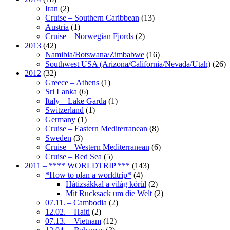
Iran
(2)
Cruise – Southern Caribbean
(13)
Austria
(1)
Cruise – Norwegian Fjords
(2)
2013
(42)
Namibia/Botswana/Zimbabwe
(16)
Southwest USA (Arizona/California/Nevada/Utah)
(26)
2012
(32)
Greece – Athens
(1)
Sri Lanka
(6)
Italy – Lake Garda
(1)
Switzerland
(1)
Germany
(1)
Cruise – Eastern Mediterranean
(8)
Sweden
(3)
Cruise – Western Mediterranean
(6)
Cruise – Red Sea
(5)
2011 – **** WORLDTRIP ***
(143)
*How to plan a worldtrip*
(4)
Hátizsákkal a világ körül
(2)
Mit Rucksack um die Welt
(2)
07.11. – Cambodia
(2)
12.02. – Haiti
(2)
07.13. – Vietnam
(12)