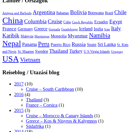
Länder / Országok
Argentina
Bolivia
Chile
Botswana
Bahamas
Brazil
Antigua and Barbuda
China
Columbia
Cruise
Egypt
Ecuador
Cuba
Czech Republic
Italy
France
Greece
Iceland
India
Germany
Grenada
Guadeloupe
Iran
Namibia
Karibik
Myanmar
Mongolia
Malaysia
Martinique
Nepal
Peru
Russia
Panama
Sri Lanka
Puerto Rico
Spain
St. Kitts
Thailand
Turkey
Sweden
and Nevis
St. Maarten
U.S.Virgin Islands
Uruguay
USA
Vietnam
Reiseblog / Utazási blog
2017
(10)
Cruise – South Caribbean
(10)
2016
(4)
Thailand
(3)
France – Corsica
(1)
2015
(3)
Cruise – Morocco & Canary Islands
(1)
Greece – Kos & Nisyros & Kalymnos
(1)
Südafrika
(1)
2014
(18)