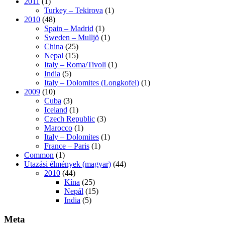
2011
(1)
Turkey – Tekirova
(1)
2010
(48)
Spain – Madrid
(1)
Sweden – Mulljö
(1)
China
(25)
Nepal
(15)
Italy – Roma/Tivoli
(1)
India
(5)
Italy – Dolomites (Longkofel)
(1)
2009
(10)
Cuba
(3)
Iceland
(1)
Czech Republic
(3)
Marocco
(1)
Italy – Dolomites
(1)
France – Paris
(1)
Common
(1)
Utazási élmények (magyar)
(44)
2010
(44)
Kína
(25)
Nepál
(15)
India
(5)
Meta