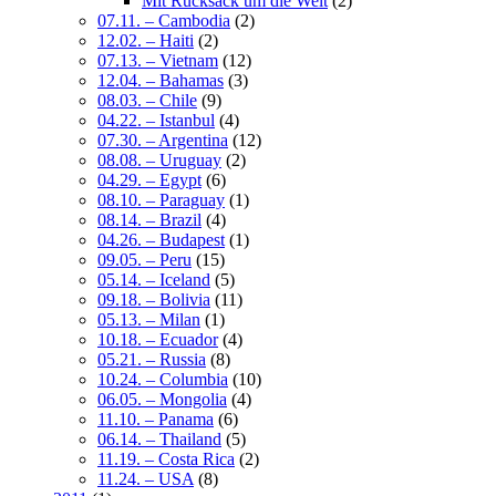
Mit Rucksack um die Welt
(2)
07.11. – Cambodia
(2)
12.02. – Haiti
(2)
07.13. – Vietnam
(12)
12.04. – Bahamas
(3)
08.03. – Chile
(9)
04.22. – Istanbul
(4)
07.30. – Argentina
(12)
08.08. – Uruguay
(2)
04.29. – Egypt
(6)
08.10. – Paraguay
(1)
08.14. – Brazil
(4)
04.26. – Budapest
(1)
09.05. – Peru
(15)
05.14. – Iceland
(5)
09.18. – Bolivia
(11)
05.13. – Milan
(1)
10.18. – Ecuador
(4)
05.21. – Russia
(8)
10.24. – Columbia
(10)
06.05. – Mongolia
(4)
11.10. – Panama
(6)
06.14. – Thailand
(5)
11.19. – Costa Rica
(2)
11.24. – USA
(8)