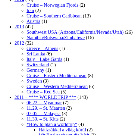
Cruise – Norwegian Fjords
(2)
Iran
(2)
Cruise – Southern Caribbean
(13)
Austria
(1)
2013
(42)
Southwest USA (Arizona/California/Nevada/Utah)
(26)
Namibia/Botswana/Zimbabwe
(16)
2012
(32)
Greece – Athens
(1)
Sri Lanka
(6)
Italy – Lake Garda
(1)
Switzerland
(1)
Germany
(1)
Cruise – Eastern Mediterranean
(8)
Sweden
(3)
Cruise – Western Mediterranean
(6)
Cruise – Red Sea
(5)
2011 – **** WORLDTRIP ***
(143)
06.22. – Myanmar
(7)
11.29. – St. Maarten
(2)
07.05. – Malaysia
(3)
11.30. – St. Kitts
(2)
*How to plan a worldtrip*
(4)
Hátizsákkal a világ körül
(2)