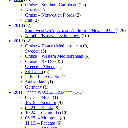
Cruise – Southern Caribbean
(13)
Austria
(1)
Cruise – Norwegian Fjords
(2)
Iran
(2)
2013
(42)
Southwest USA (Arizona/California/Nevada/Utah)
(26)
Namibia/Botswana/Zimbabwe
(16)
2012
(32)
Cruise – Eastern Mediterranean
(8)
Sweden
(3)
Cruise – Western Mediterranean
(6)
Cruise – Red Sea
(5)
Greece – Athens
(1)
Sri Lanka
(6)
Italy – Lake Garda
(1)
Switzerland
(1)
Germany
(1)
2011 – **** WORLDTRIP ***
(143)
05.13. – Milan
(1)
10.18. – Ecuador
(4)
05.21. – Russia
(8)
10.24. – Columbia
(10)
06.05. – Mongolia
(4)
11.10. – Panama
(6)