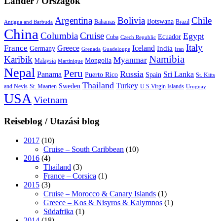
Länder / Országok
Argentina
Bolivia
Chile
Botswana
Bahamas
Brazil
Antigua and Barbuda
China
Columbia
Cruise
Egypt
Ecuador
Cuba
Czech Republic
Italy
France
Greece
Iceland
India
Germany
Grenada
Guadeloupe
Iran
Namibia
Karibik
Myanmar
Mongolia
Malaysia
Martinique
Nepal
Peru
Russia
Panama
Sri Lanka
Puerto Rico
Spain
St. Kitts
Thailand
Turkey
Sweden
and Nevis
St. Maarten
U.S.Virgin Islands
Uruguay
USA
Vietnam
Reiseblog / Utazási blog
2017
(10)
Cruise – South Caribbean
(10)
2016
(4)
Thailand
(3)
France – Corsica
(1)
2015
(3)
Cruise – Morocco & Canary Islands
(1)
Greece – Kos & Nisyros & Kalymnos
(1)
Südafrika
(1)
2014
(18)