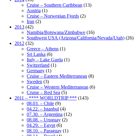
Cruise – Southern Caribbean
(13)
Austria
(1)
Cruise – Norwegian Fjords
(2)
Iran
(2)
2013
(42)
Namibia/Botswana/Zimbabwe
(16)
Southwest USA (Arizona/California/Nevada/Utah)
(26)
2012
(32)
Greece – Athens
(1)
Sri Lanka
(6)
Italy – Lake Garda
(1)
Switzerland
(1)
Germany
(1)
Cruise – Eastern Mediterranean
(8)
Sweden
(3)
Cruise – Western Mediterranean
(6)
Cruise – Red Sea
(5)
2011 – **** WORLDTRIP ***
(143)
08.03. – Chile
(9)
04.22. – Istanbul
(4)
07.30. – Argentina
(12)
08.08. – Uruguay
(2)
04.29. – Egypt
(6)
08.10. – Paraguay
(1)