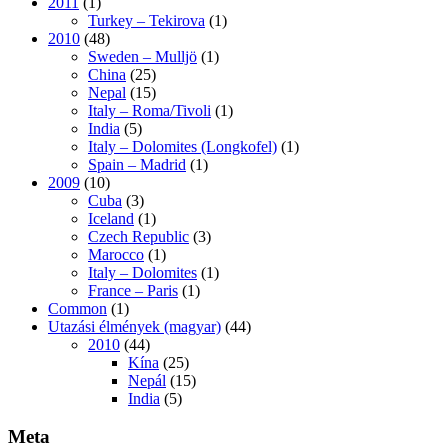
2011
(1)
Turkey – Tekirova
(1)
2010
(48)
Sweden – Mulljö
(1)
China
(25)
Nepal
(15)
Italy – Roma/Tivoli
(1)
India
(5)
Italy – Dolomites (Longkofel)
(1)
Spain – Madrid
(1)
2009
(10)
Cuba
(3)
Iceland
(1)
Czech Republic
(3)
Marocco
(1)
Italy – Dolomites
(1)
France – Paris
(1)
Common
(1)
Utazási élmények (magyar)
(44)
2010
(44)
Kína
(25)
Nepál
(15)
India
(5)
Meta