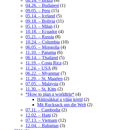
08.14. – Brazil
(4)
04.26. – Budapest
(1)
09.05. – Peru
(15)
05.14. – Iceland
(5)
09.18. – Bolivia
(11)
05.13. – Milan
(1)
10.18. – Ecuador
(4)
05.21. – Russia
(8)
10.24. – Columbia
(10)
06.05. – Mongolia
(4)
11.10. – Panama
(6)
06.14. – Thailand
(5)
11.19. – Costa Rica
(2)
11.24. – USA
(8)
06.22. – Myanmar
(7)
11.29. – St. Maarten
(2)
07.05. – Malaysia
(3)
11.30. – St. Kitts
(2)
*How to plan a worldtrip*
(4)
Hátizsákkal a világ körül
(2)
Mit Rucksack um die Welt
(2)
07.11. – Cambodia
(2)
12.02. – Haiti
(2)
07.13. – Vietnam
(12)
12.04. – Bahamas
(3)