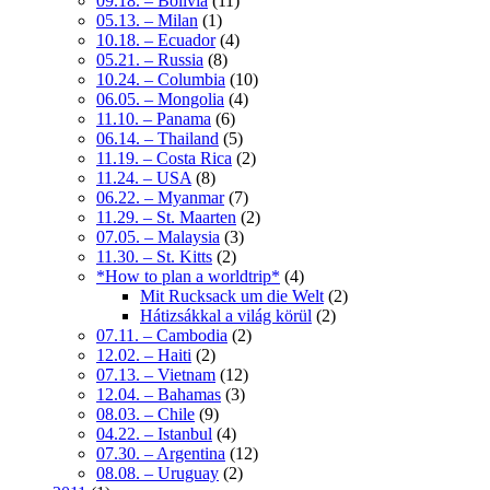
09.18. – Bolivia
(11)
05.13. – Milan
(1)
10.18. – Ecuador
(4)
05.21. – Russia
(8)
10.24. – Columbia
(10)
06.05. – Mongolia
(4)
11.10. – Panama
(6)
06.14. – Thailand
(5)
11.19. – Costa Rica
(2)
11.24. – USA
(8)
06.22. – Myanmar
(7)
11.29. – St. Maarten
(2)
07.05. – Malaysia
(3)
11.30. – St. Kitts
(2)
*How to plan a worldtrip*
(4)
Mit Rucksack um die Welt
(2)
Hátizsákkal a világ körül
(2)
07.11. – Cambodia
(2)
12.02. – Haiti
(2)
07.13. – Vietnam
(12)
12.04. – Bahamas
(3)
08.03. – Chile
(9)
04.22. – Istanbul
(4)
07.30. – Argentina
(12)
08.08. – Uruguay
(2)