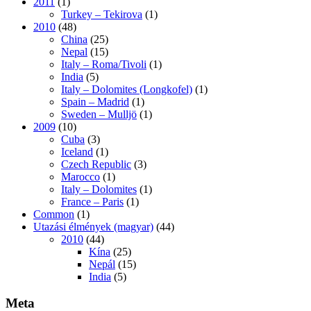
2011
(1)
Turkey – Tekirova
(1)
2010
(48)
China
(25)
Nepal
(15)
Italy – Roma/Tivoli
(1)
India
(5)
Italy – Dolomites (Longkofel)
(1)
Spain – Madrid
(1)
Sweden – Mulljö
(1)
2009
(10)
Cuba
(3)
Iceland
(1)
Czech Republic
(3)
Marocco
(1)
Italy – Dolomites
(1)
France – Paris
(1)
Common
(1)
Utazási élmények (magyar)
(44)
2010
(44)
Kína
(25)
Nepál
(15)
India
(5)
Meta