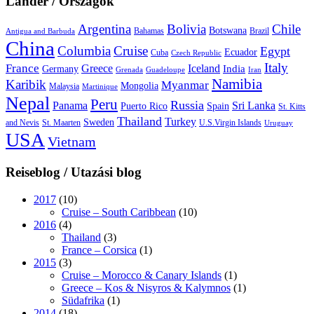
Länder / Országok
Argentina
Bolivia
Chile
Botswana
Bahamas
Brazil
Antigua and Barbuda
China
Columbia
Cruise
Egypt
Ecuador
Cuba
Czech Republic
Italy
France
Greece
Iceland
India
Germany
Grenada
Guadeloupe
Iran
Namibia
Karibik
Myanmar
Mongolia
Malaysia
Martinique
Nepal
Peru
Russia
Panama
Sri Lanka
Puerto Rico
Spain
St. Kitts
Thailand
Turkey
Sweden
and Nevis
St. Maarten
U.S.Virgin Islands
Uruguay
USA
Vietnam
Reiseblog / Utazási blog
2017
(10)
Cruise – South Caribbean
(10)
2016
(4)
Thailand
(3)
France – Corsica
(1)
2015
(3)
Cruise – Morocco & Canary Islands
(1)
Greece – Kos & Nisyros & Kalymnos
(1)
Südafrika
(1)
2014
(18)