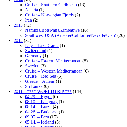
Cruise – Southern Caribbean
(13)
Austria
(1)
Cruise – Norwegian Fjords
(2)
Iran
(2)
2013
(42)
Namibia/Botswana/Zimbabwe
(16)
Southwest USA (Arizona/California/Nevada/Utah)
(26)
2012
(32)
Italy – Lake Garda
(1)
Switzerland
(1)
Germany
(1)
Cruise – Eastern Mediterranean
(8)
Sweden
(3)
Cruise – Western Mediterranean
(6)
Cruise – Red Sea
(5)
Greece – Athens
(1)
Sri Lanka
(6)
2011 – **** WORLDTRIP ***
(143)
04.29. – Egypt
(6)
08.10. – Paraguay
(1)
08.14. – Brazil
(4)
04.26. – Budapest
(1)
09.05. – Peru
(15)
05.14. – Iceland
(5)