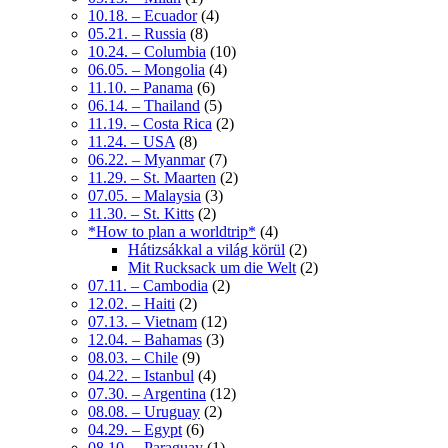
10.18. – Ecuador
(4)
05.21. – Russia
(8)
10.24. – Columbia
(10)
06.05. – Mongolia
(4)
11.10. – Panama
(6)
06.14. – Thailand
(5)
11.19. – Costa Rica
(2)
11.24. – USA
(8)
06.22. – Myanmar
(7)
11.29. – St. Maarten
(2)
07.05. – Malaysia
(3)
11.30. – St. Kitts
(2)
*How to plan a worldtrip*
(4)
Hátizsákkal a világ körül
(2)
Mit Rucksack um die Welt
(2)
07.11. – Cambodia
(2)
12.02. – Haiti
(2)
07.13. – Vietnam
(12)
12.04. – Bahamas
(3)
08.03. – Chile
(9)
04.22. – Istanbul
(4)
07.30. – Argentina
(12)
08.08. – Uruguay
(2)
04.29. – Egypt
(6)
08.10. – Paraguay
(1)