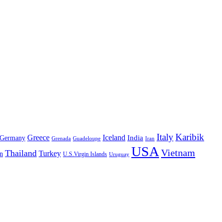
Italy
Karibik
Greece
Iceland
India
Germany
Grenada
Guadeloupe
Iran
USA
Vietnam
Thailand
Turkey
n
U.S.Virgin Islands
Uruguay