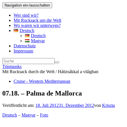
Navigation ein-/ausschalten
Wer sind wir?
Mit Rucksack um die Welt
Wo waren wir unterwegs?
Deutsch
Deutsch
Magyar
Datenschutz
Impressum
Tripmunks
Mit Rucksack durch die Welt / Hátizsákkal a világban
Cruise - Western Mediterranean
07.18. – Palma de Mallorca
Veröffentlicht am:
18. Juli 2012
31. Dezember 2012
von
Kriszta
Deutsch
–
Magyar
–
Foto