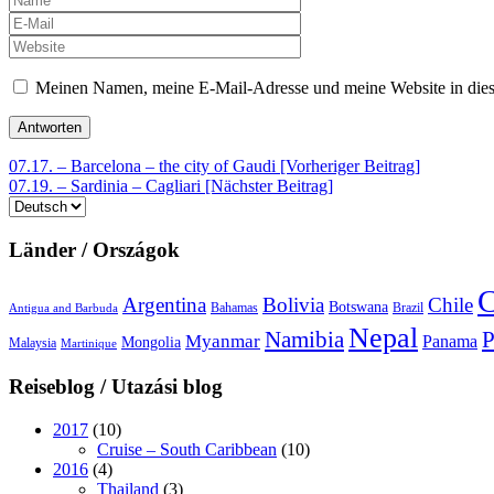
Meinen Namen, meine E-Mail-Adresse und meine Website in dies
Beitrags-
07.17. – Barcelona – the city of Gaudi [Vorheriger Beitrag]
07.19. – Sardinia – Cagliari
[Nächster Beitrag]
Navigation
Sprache
auswählen
Länder / Országok
C
Argentina
Bolivia
Chile
Botswana
Bahamas
Brazil
Antigua and Barbuda
Nepal
Namibia
P
Myanmar
Panama
Mongolia
Malaysia
Martinique
Reiseblog / Utazási blog
2017
(10)
Cruise – South Caribbean
(10)
2016
(4)
Thailand
(3)