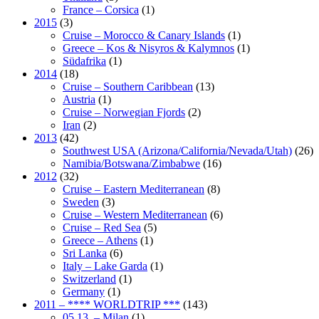
France – Corsica
(1)
2015
(3)
Cruise – Morocco & Canary Islands
(1)
Greece – Kos & Nisyros & Kalymnos
(1)
Südafrika
(1)
2014
(18)
Cruise – Southern Caribbean
(13)
Austria
(1)
Cruise – Norwegian Fjords
(2)
Iran
(2)
2013
(42)
Southwest USA (Arizona/California/Nevada/Utah)
(26)
Namibia/Botswana/Zimbabwe
(16)
2012
(32)
Cruise – Eastern Mediterranean
(8)
Sweden
(3)
Cruise – Western Mediterranean
(6)
Cruise – Red Sea
(5)
Greece – Athens
(1)
Sri Lanka
(6)
Italy – Lake Garda
(1)
Switzerland
(1)
Germany
(1)
2011 – **** WORLDTRIP ***
(143)
05.13. – Milan
(1)