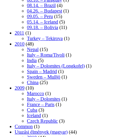
08.14. – Brazil
(4)
04.26. – Budapest
(1)
09.05. – Peru
(15)
05.14. – Iceland
(5)
09.18. – Bolivia
(11)
2011
(1)
Turkey – Tekirova
(1)
2010
(48)
Nepal
(15)
Italy – Roma/Tivoli
(1)
India
(5)
Italy – Dolomites (Longkofel)
(1)
Spain – Madrid
(1)
Sweden – Mulljö
(1)
China
(25)
2009
(10)
Marocco
(1)
Italy – Dolomites
(1)
France – Paris
(1)
Cuba
(3)
Iceland
(1)
Czech Republic
(3)
Common
(1)
Utazási élmények (magyar)
(44)