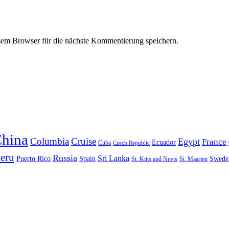
em Browser für die nächste Kommentierung speichern.
hina
Columbia
Cruise
Egypt
France
Ecuador
Cuba
Czech Republic
eru
Russia
Sri Lanka
Puerto Rico
Spain
Swede
St. Kitts and Nevis
St. Maarten