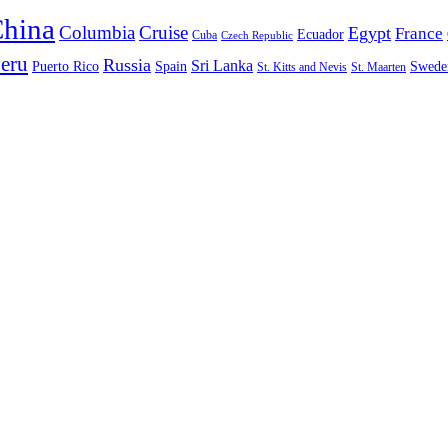
hina
Columbia
Cruise
Egypt
France
Ecuador
Cuba
Czech Republic
eru
Russia
Sri Lanka
Puerto Rico
Spain
Swede
St. Kitts and Nevis
St. Maarten