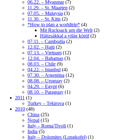
06.22. – Myanmar
(7)
11.29. – St. Maarten
(2)
07.05. – Malaysia
(3)
11.30. – St. Kitts
(2)
*How to plan a worldtrip*
(4)
Mit Rucksack um die Welt
(2)
Hátizsákkal a világ körül
(2)
07.11. – Cambodia
(2)
12.02. – Haiti
(2)
07.13. – Vietnam
(12)
12.04. – Bahamas
(3)
08.03. – Chile
(9)
04.22. – Istanbul
(4)
07.30. – Argentina
(12)
08.08. – Uruguay
(2)
04.29. – Egypt
(6)
08.10. – Paraguay
(1)
2011
(1)
Turkey – Tekirova
(1)
2010
(48)
China
(25)
Nepal
(15)
Italy – Roma/Tivoli
(1)
India
(5)
Italy – Dolomites (Longkofel)
(1)