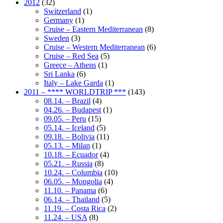
2012
(32)
Switzerland
(1)
Germany
(1)
Cruise – Eastern Mediterranean
(8)
Sweden
(3)
Cruise – Western Mediterranean
(6)
Cruise – Red Sea
(5)
Greece – Athens
(1)
Sri Lanka
(6)
Italy – Lake Garda
(1)
2011 – **** WORLDTRIP ***
(143)
08.14. – Brazil
(4)
04.26. – Budapest
(1)
09.05. – Peru
(15)
05.14. – Iceland
(5)
09.18. – Bolivia
(11)
05.13. – Milan
(1)
10.18. – Ecuador
(4)
05.21. – Russia
(8)
10.24. – Columbia
(10)
06.05. – Mongolia
(4)
11.10. – Panama
(6)
06.14. – Thailand
(5)
11.19. – Costa Rica
(2)
11.24. – USA
(8)