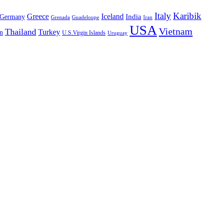
Italy
Karibik
Greece
Iceland
India
Germany
Grenada
Guadeloupe
Iran
USA
Vietnam
Thailand
Turkey
n
U.S.Virgin Islands
Uruguay