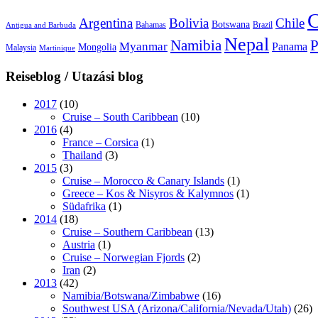
C
Argentina
Bolivia
Chile
Botswana
Bahamas
Brazil
Antigua and Barbuda
Nepal
Namibia
P
Myanmar
Panama
Mongolia
Malaysia
Martinique
Reiseblog / Utazási blog
2017
(10)
Cruise – South Caribbean
(10)
2016
(4)
France – Corsica
(1)
Thailand
(3)
2015
(3)
Cruise – Morocco & Canary Islands
(1)
Greece – Kos & Nisyros & Kalymnos
(1)
Südafrika
(1)
2014
(18)
Cruise – Southern Caribbean
(13)
Austria
(1)
Cruise – Norwegian Fjords
(2)
Iran
(2)
2013
(42)
Namibia/Botswana/Zimbabwe
(16)
Southwest USA (Arizona/California/Nevada/Utah)
(26)