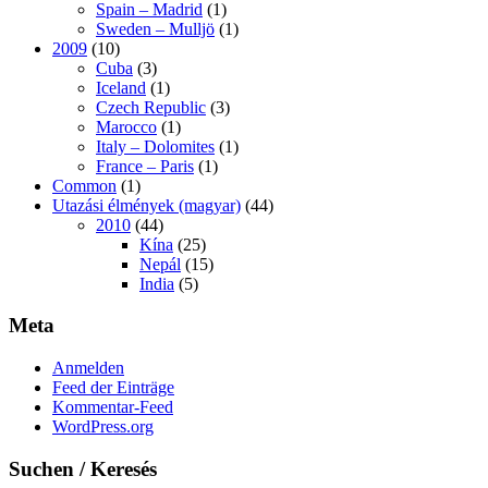
Spain – Madrid
(1)
Sweden – Mulljö
(1)
2009
(10)
Cuba
(3)
Iceland
(1)
Czech Republic
(3)
Marocco
(1)
Italy – Dolomites
(1)
France – Paris
(1)
Common
(1)
Utazási élmények (magyar)
(44)
2010
(44)
Kína
(25)
Nepál
(15)
India
(5)
Meta
Anmelden
Feed der Einträge
Kommentar-Feed
WordPress.org
Suchen / Keresés