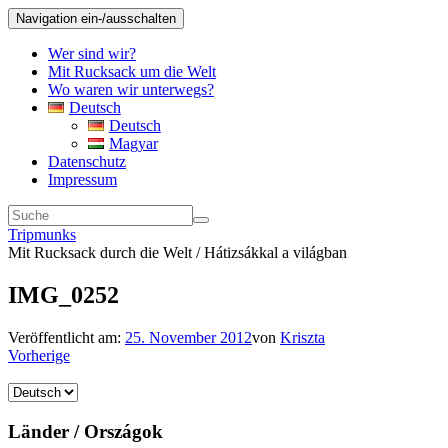
Navigation ein-/ausschalten
Wer sind wir?
Mit Rucksack um die Welt
Wo waren wir unterwegs?
Deutsch
Deutsch
Magyar
Datenschutz
Impressum
Tripmunks
Mit Rucksack durch die Welt / Hátizsákkal a világban
IMG_0252
Veröffentlicht am:
25. November 2012
von
Kriszta
Vorherige
Sprache
auswählen
Länder / Országok