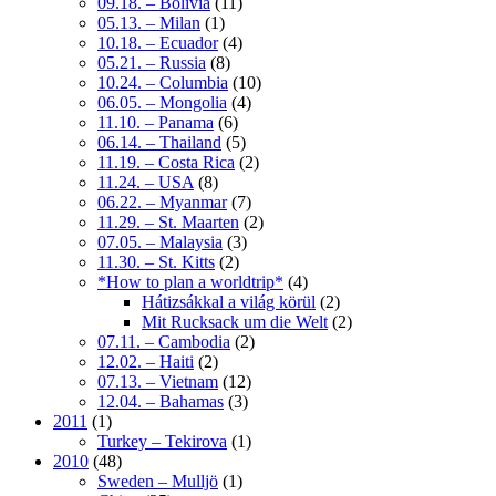
09.18. – Bolivia
(11)
05.13. – Milan
(1)
10.18. – Ecuador
(4)
05.21. – Russia
(8)
10.24. – Columbia
(10)
06.05. – Mongolia
(4)
11.10. – Panama
(6)
06.14. – Thailand
(5)
11.19. – Costa Rica
(2)
11.24. – USA
(8)
06.22. – Myanmar
(7)
11.29. – St. Maarten
(2)
07.05. – Malaysia
(3)
11.30. – St. Kitts
(2)
*How to plan a worldtrip*
(4)
Hátizsákkal a világ körül
(2)
Mit Rucksack um die Welt
(2)
07.11. – Cambodia
(2)
12.02. – Haiti
(2)
07.13. – Vietnam
(12)
12.04. – Bahamas
(3)
2011
(1)
Turkey – Tekirova
(1)
2010
(48)
Sweden – Mulljö
(1)