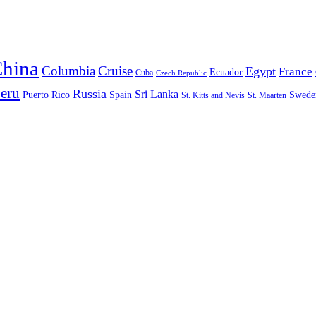
hina
Columbia
Cruise
Egypt
France
Ecuador
Cuba
Czech Republic
eru
Russia
Sri Lanka
Puerto Rico
Spain
Swede
St. Kitts and Nevis
St. Maarten