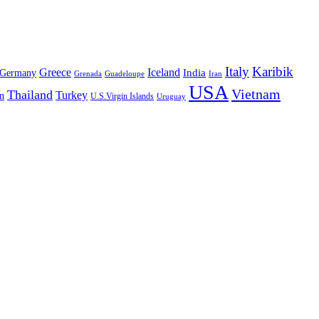
Italy
Karibik
Greece
Iceland
India
Germany
Grenada
Guadeloupe
Iran
USA
Vietnam
Thailand
Turkey
n
U.S.Virgin Islands
Uruguay