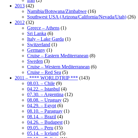
Iran
(2)
2013
(42)
Namibia/Botswana/Zimbabwe
(16)
Southwest USA (Arizona/California/Nevada/Utah)
(26)
2012
(32)
Greece – Athens
(1)
Sri Lanka
(6)
Italy – Lake Garda
(1)
Switzerland
(1)
Germany
(1)
Cruise – Eastern Mediterranean
(8)
Sweden
(3)
Cruise – Western Mediterranean
(6)
Cruise – Red Sea
(5)
2011 – **** WORLDTRIP ***
(143)
08.03. – Chile
(9)
04.22. – Istanbul
(4)
07.30. – Argentina
(12)
08.08. – Uruguay
(2)
04.29. – Egypt
(6)
08.10. – Paraguay
(1)
08.14. – Brazil
(4)
04.26. – Budapest
(1)
09.05. – Peru
(15)
05.14. – Iceland
(5)