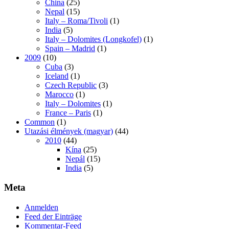
China
(25)
Nepal
(15)
Italy – Roma/Tivoli
(1)
India
(5)
Italy – Dolomites (Longkofel)
(1)
Spain – Madrid
(1)
2009
(10)
Cuba
(3)
Iceland
(1)
Czech Republic
(3)
Marocco
(1)
Italy – Dolomites
(1)
France – Paris
(1)
Common
(1)
Utazási élmények (magyar)
(44)
2010
(44)
Kína
(25)
Nepál
(15)
India
(5)
Meta
Anmelden
Feed der Einträge
Kommentar-Feed