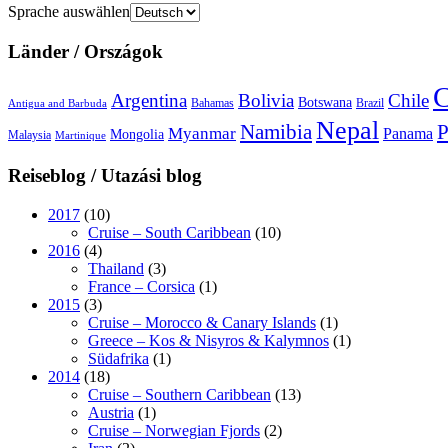
Sprache auswählen
Länder / Országok
C
Argentina
Bolivia
Chile
Botswana
Bahamas
Brazil
Antigua and Barbuda
Nepal
Namibia
P
Myanmar
Panama
Mongolia
Malaysia
Martinique
Reiseblog / Utazási blog
2017
(10)
Cruise – South Caribbean
(10)
2016
(4)
Thailand
(3)
France – Corsica
(1)
2015
(3)
Cruise – Morocco & Canary Islands
(1)
Greece – Kos & Nisyros & Kalymnos
(1)
Südafrika
(1)
2014
(18)
Cruise – Southern Caribbean
(13)
Austria
(1)
Cruise – Norwegian Fjords
(2)