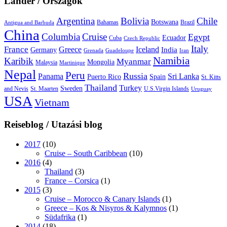
Länder / Országok
Argentina
Bolivia
Chile
Botswana
Bahamas
Brazil
Antigua and Barbuda
China
Columbia
Cruise
Egypt
Ecuador
Cuba
Czech Republic
Italy
France
Greece
Iceland
India
Germany
Grenada
Guadeloupe
Iran
Namibia
Karibik
Myanmar
Mongolia
Malaysia
Martinique
Nepal
Peru
Russia
Panama
Sri Lanka
Puerto Rico
Spain
St. Kitts
Thailand
Turkey
Sweden
and Nevis
St. Maarten
U.S.Virgin Islands
Uruguay
USA
Vietnam
Reiseblog / Utazási blog
2017
(10)
Cruise – South Caribbean
(10)
2016
(4)
Thailand
(3)
France – Corsica
(1)
2015
(3)
Cruise – Morocco & Canary Islands
(1)
Greece – Kos & Nisyros & Kalymnos
(1)
Südafrika
(1)
2014
(18)