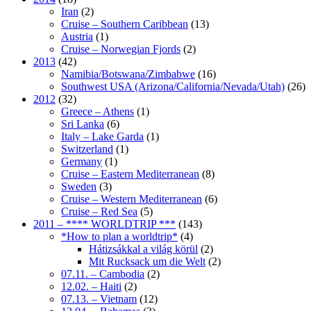
Iran
(2)
Cruise – Southern Caribbean
(13)
Austria
(1)
Cruise – Norwegian Fjords
(2)
2013
(42)
Namibia/Botswana/Zimbabwe
(16)
Southwest USA (Arizona/California/Nevada/Utah)
(26)
2012
(32)
Greece – Athens
(1)
Sri Lanka
(6)
Italy – Lake Garda
(1)
Switzerland
(1)
Germany
(1)
Cruise – Eastern Mediterranean
(8)
Sweden
(3)
Cruise – Western Mediterranean
(6)
Cruise – Red Sea
(5)
2011 – **** WORLDTRIP ***
(143)
*How to plan a worldtrip*
(4)
Hátizsákkal a világ körül
(2)
Mit Rucksack um die Welt
(2)
07.11. – Cambodia
(2)
12.02. – Haiti
(2)
07.13. – Vietnam
(12)