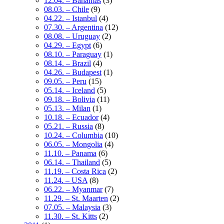
12.04. – Bahamas
(3)
08.03. – Chile
(9)
04.22. – Istanbul
(4)
07.30. – Argentina
(12)
08.08. – Uruguay
(2)
04.29. – Egypt
(6)
08.10. – Paraguay
(1)
08.14. – Brazil
(4)
04.26. – Budapest
(1)
09.05. – Peru
(15)
05.14. – Iceland
(5)
09.18. – Bolivia
(11)
05.13. – Milan
(1)
10.18. – Ecuador
(4)
05.21. – Russia
(8)
10.24. – Columbia
(10)
06.05. – Mongolia
(4)
11.10. – Panama
(6)
06.14. – Thailand
(5)
11.19. – Costa Rica
(2)
11.24. – USA
(8)
06.22. – Myanmar
(7)
11.29. – St. Maarten
(2)
07.05. – Malaysia
(3)
11.30. – St. Kitts
(2)