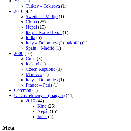
2011
(1)
Turkey – Tekirova
(1)
2010
(48)
Sweden – Mulljö
(1)
China
(25)
Nepal
(15)
Italy – Roma/Tivoli
(1)
India
(5)
Italy – Dolomites (Longkofel)
(1)
Spain – Madrid
(1)
2009
(10)
Cuba
(3)
Iceland
(1)
Czech Republic
(3)
Marocco
(1)
Italy – Dolomites
(1)
France – Paris
(1)
Common
(1)
Utazási élmények (magyar)
(44)
2010
(44)
Kína
(25)
Nepál
(15)
India
(5)
Meta