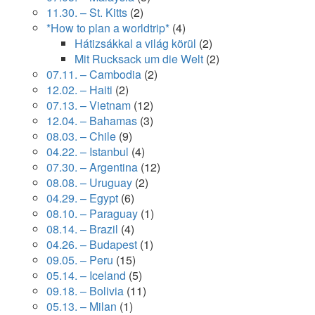
11.30. – St. Kitts
(2)
*How to plan a worldtrip*
(4)
Hátizsákkal a világ körül
(2)
Mit Rucksack um die Welt
(2)
07.11. – Cambodia
(2)
12.02. – Haiti
(2)
07.13. – Vietnam
(12)
12.04. – Bahamas
(3)
08.03. – Chile
(9)
04.22. – Istanbul
(4)
07.30. – Argentina
(12)
08.08. – Uruguay
(2)
04.29. – Egypt
(6)
08.10. – Paraguay
(1)
08.14. – Brazil
(4)
04.26. – Budapest
(1)
09.05. – Peru
(15)
05.14. – Iceland
(5)
09.18. – Bolivia
(11)
05.13. – Milan
(1)