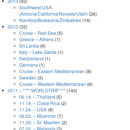
2013
(42)
Southwest USA
(Arizona/California/Nevada/Utah)
(26)
Namibia/Botswana/Zimbabwe
(16)
2012
(32)
Cruise – Red Sea
(5)
Greece – Athens
(1)
Sri Lanka
(6)
Italy – Lake Garda
(1)
Switzerland
(1)
Germany
(1)
Cruise – Eastern Mediterranean
(8)
Sweden
(3)
Cruise – Western Mediterranean
(6)
2011 – **** WORLDTRIP ***
(143)
06.14. – Thailand
(5)
11.19. – Costa Rica
(2)
11.24. – USA
(8)
06.22. – Myanmar
(7)
11.29. – St. Maarten
(2)
07.05. – Malaysia
(3)