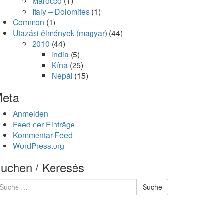
Marocco
(1)
Italy – Dolomites
(1)
Common
(1)
Utazási élmények (magyar)
(44)
2010
(44)
India
(5)
Kína
(25)
Nepál
(15)
eta
Anmelden
Feed der Einträge
Kommentar-Feed
WordPress.org
uchen / Keresés
uche
Suche
ach: