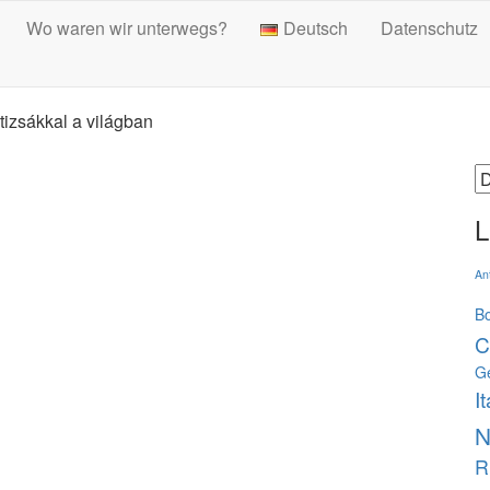
Wo waren wir unterwegs?
Deutsch
Datenschutz
tizsákkal a világban
S
a
L
An
B
C
G
It
N
R