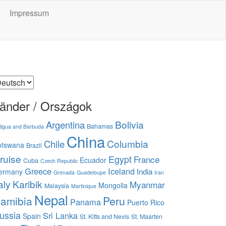
Impressum
prache
uswählen
änder / Országok
Bolivia
Argentina
Bahamas
tigua and Barbuda
China
Columbia
Chile
otswana
Brazil
ruise
Egypt
France
Ecuador
Cuba
Czech Republic
Greece
Iceland
India
ermany
Grenada
Guadeloupe
Iran
aly
Karibik
Myanmar
Mongolia
Malaysia
Martinique
Nepal
amibia
Peru
Panama
Puerto Rico
ussia
Sri Lanka
Spain
St. Kitts and Nevis
St. Maarten