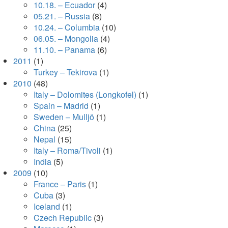
10.18. – Ecuador
(4)
05.21. – Russia
(8)
10.24. – Columbia
(10)
06.05. – Mongolia
(4)
11.10. – Panama
(6)
2011
(1)
Turkey – Tekirova
(1)
2010
(48)
Italy – Dolomites (Longkofel)
(1)
Spain – Madrid
(1)
Sweden – Mulljö
(1)
China
(25)
Nepal
(15)
Italy – Roma/Tivoli
(1)
India
(5)
2009
(10)
France – Paris
(1)
Cuba
(3)
Iceland
(1)
Czech Republic
(3)