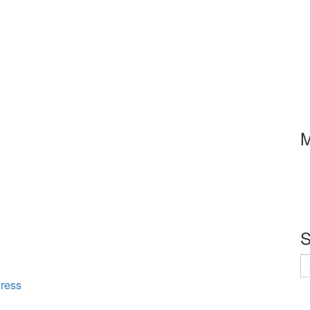
M
S
S
n
ress