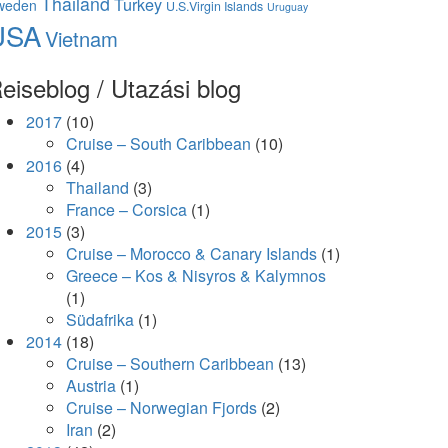
Thailand
Turkey
weden
U.S.Virgin Islands
Uruguay
USA
Vietnam
eiseblog / Utazási blog
2017
(10)
Cruise – South Caribbean
(10)
2016
(4)
Thailand
(3)
France – Corsica
(1)
2015
(3)
Cruise – Morocco & Canary Islands
(1)
Greece – Kos & Nisyros & Kalymnos
(1)
Südafrika
(1)
2014
(18)
Cruise – Southern Caribbean
(13)
Austria
(1)
Cruise – Norwegian Fjords
(2)
Iran
(2)