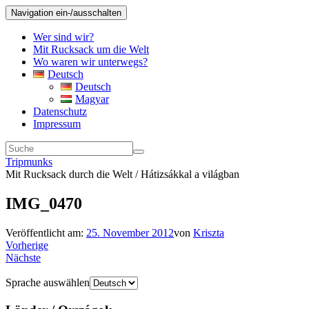
Navigation ein-/ausschalten
Wer sind wir?
Mit Rucksack um die Welt
Wo waren wir unterwegs?
Deutsch
Deutsch
Magyar
Datenschutz
Impressum
Tripmunks
Mit Rucksack durch die Welt / Hátizsákkal a világban
IMG_0470
Veröffentlicht am:
25. November 2012
von
Kriszta
Vorherige
Nächste
Sprache auswählen