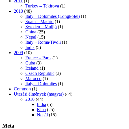
2011
(1)
Turkey – Tekirova
(1)
2010
(48)
Italy – Dolomites (Longkofel)
(1)
Spain – Madrid
(1)
Sweden – Mulljö
(1)
China
(25)
Nepal
(15)
Italy – Roma/Tivoli
(1)
India
(5)
2009
(10)
France – Paris
(1)
Cuba
(3)
Iceland
(1)
Czech Republic
(3)
Marocco
(1)
Italy – Dolomites
(1)
Common
(1)
Utazási élmények (magyar)
(44)
2010
(44)
India
(5)
Kína
(25)
Nepál
(15)
Meta