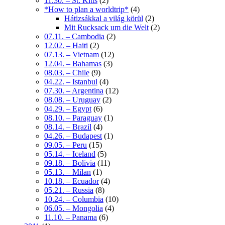
11.30. – St. Kitts
(2)
*How to plan a worldtrip*
(4)
Hátizsákkal a világ körül
(2)
Mit Rucksack um die Welt
(2)
07.11. – Cambodia
(2)
12.02. – Haiti
(2)
07.13. – Vietnam
(12)
12.04. – Bahamas
(3)
08.03. – Chile
(9)
04.22. – Istanbul
(4)
07.30. – Argentina
(12)
08.08. – Uruguay
(2)
04.29. – Egypt
(6)
08.10. – Paraguay
(1)
08.14. – Brazil
(4)
04.26. – Budapest
(1)
09.05. – Peru
(15)
05.14. – Iceland
(5)
09.18. – Bolivia
(11)
05.13. – Milan
(1)
10.18. – Ecuador
(4)
05.21. – Russia
(8)
10.24. – Columbia
(10)
06.05. – Mongolia
(4)
11.10. – Panama
(6)