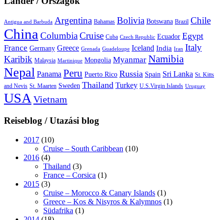
Länder / Országok
Argentina
Bolivia
Chile
Botswana
Bahamas
Brazil
Antigua and Barbuda
China
Columbia
Cruise
Egypt
Ecuador
Cuba
Czech Republic
Italy
France
Greece
Iceland
India
Germany
Grenada
Guadeloupe
Iran
Namibia
Karibik
Myanmar
Mongolia
Malaysia
Martinique
Nepal
Peru
Russia
Panama
Sri Lanka
Puerto Rico
Spain
St. Kitts
Thailand
Turkey
Sweden
and Nevis
St. Maarten
U.S.Virgin Islands
Uruguay
USA
Vietnam
Reiseblog / Utazási blog
2017
(10)
Cruise – South Caribbean
(10)
2016
(4)
Thailand
(3)
France – Corsica
(1)
2015
(3)
Cruise – Morocco & Canary Islands
(1)
Greece – Kos & Nisyros & Kalymnos
(1)
Südafrika
(1)
2014
(18)