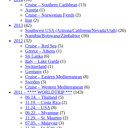
Cruise – Southern Caribbean
(13)
Austria
(1)
Cruise – Norwegian Fjords
(2)
Iran
(2)
2013
(42)
Southwest USA (Arizona/California/Nevada/Utah)
(26)
Namibia/Botswana/Zimbabwe
(16)
2012
(32)
Cruise – Red Sea
(5)
Greece – Athens
(1)
Sri Lanka
(6)
Italy – Lake Garda
(1)
Switzerland
(1)
Germany
(1)
Cruise – Eastern Mediterranean
(8)
Sweden
(3)
Cruise – Western Mediterranean
(6)
2011 – **** WORLDTRIP ***
(143)
06.14. – Thailand
(5)
11.19. – Costa Rica
(2)
11.24. – USA
(8)
06.22. – Myanmar
(7)
11.29. – St. Maarten
(2)
07.05. – Malaysia
(3)