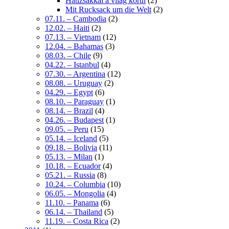
Hátizsákkal a világ körül
(2)
Mit Rucksack um die Welt
(2)
07.11. – Cambodia
(2)
12.02. – Haiti
(2)
07.13. – Vietnam
(12)
12.04. – Bahamas
(3)
08.03. – Chile
(9)
04.22. – Istanbul
(4)
07.30. – Argentina
(12)
08.08. – Uruguay
(2)
04.29. – Egypt
(6)
08.10. – Paraguay
(1)
08.14. – Brazil
(4)
04.26. – Budapest
(1)
09.05. – Peru
(15)
05.14. – Iceland
(5)
09.18. – Bolivia
(11)
05.13. – Milan
(1)
10.18. – Ecuador
(4)
05.21. – Russia
(8)
10.24. – Columbia
(10)
06.05. – Mongolia
(4)
11.10. – Panama
(6)
06.14. – Thailand
(5)
11.19. – Costa Rica
(2)