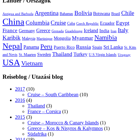
Länder / Országok
Argentina
Bolivia
Chile
Botswana
Bahamas
Brazil
Antigua and Barbuda
China
Columbia
Cruise
Egypt
Ecuador
Cuba
Czech Republic
Italy
France
Greece
Iceland
India
Germany
Grenada
Guadeloupe
Iran
Namibia
Karibik
Myanmar
Mongolia
Malaysia
Martinique
Nepal
Peru
Russia
Panama
Sri Lanka
Puerto Rico
Spain
St. Kitts
Thailand
Turkey
Sweden
and Nevis
St. Maarten
U.S.Virgin Islands
Uruguay
USA
Vietnam
Reiseblog / Utazási blog
2017
(10)
Cruise – South Caribbean
(10)
2016
(4)
Thailand
(3)
France – Corsica
(1)
2015
(3)
Cruise – Morocco & Canary Islands
(1)
Greece – Kos & Nisyros & Kalymnos
(1)
Südafrika
(1)
2014
(18)