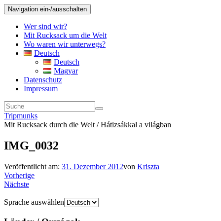
Navigation ein-/ausschalten
Wer sind wir?
Mit Rucksack um die Welt
Wo waren wir unterwegs?
Deutsch
Deutsch
Magyar
Datenschutz
Impressum
Tripmunks
Mit Rucksack durch die Welt / Hátizsákkal a világban
IMG_0032
Veröffentlicht am:
31. Dezember 2012
von
Kriszta
Vorherige
Nächste
Sprache auswählen