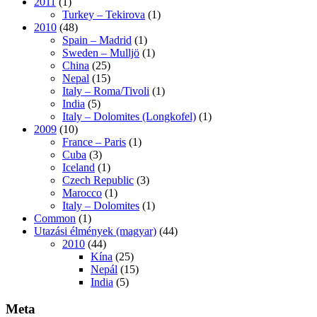
2011
(1)
Turkey – Tekirova
(1)
2010
(48)
Spain – Madrid
(1)
Sweden – Mulljö
(1)
China
(25)
Nepal
(15)
Italy – Roma/Tivoli
(1)
India
(5)
Italy – Dolomites (Longkofel)
(1)
2009
(10)
France – Paris
(1)
Cuba
(3)
Iceland
(1)
Czech Republic
(3)
Marocco
(1)
Italy – Dolomites
(1)
Common
(1)
Utazási élmények (magyar)
(44)
2010
(44)
Kína
(25)
Nepál
(15)
India
(5)
Meta