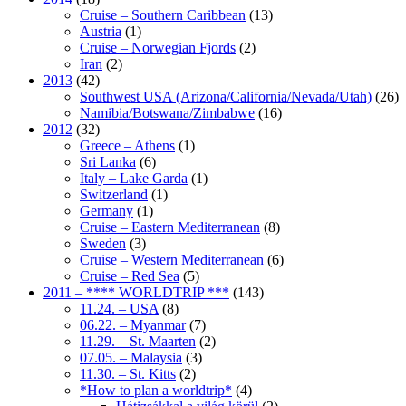
Cruise – Southern Caribbean
(13)
Austria
(1)
Cruise – Norwegian Fjords
(2)
Iran
(2)
2013
(42)
Southwest USA (Arizona/California/Nevada/Utah)
(26)
Namibia/Botswana/Zimbabwe
(16)
2012
(32)
Greece – Athens
(1)
Sri Lanka
(6)
Italy – Lake Garda
(1)
Switzerland
(1)
Germany
(1)
Cruise – Eastern Mediterranean
(8)
Sweden
(3)
Cruise – Western Mediterranean
(6)
Cruise – Red Sea
(5)
2011 – **** WORLDTRIP ***
(143)
11.24. – USA
(8)
06.22. – Myanmar
(7)
11.29. – St. Maarten
(2)
07.05. – Malaysia
(3)
11.30. – St. Kitts
(2)
*How to plan a worldtrip*
(4)