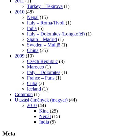
2011
(1)
Turkey – Tekirova
(1)
2010
(48)
Nepal
(15)
Italy – Roma/Tivoli
(1)
India
(5)
Italy – Dolomites (Longkofel)
(1)
Spain – Madrid
(1)
Sweden – Mulljö
(1)
China
(25)
2009
(10)
Czech Republic
(3)
Marocco
(1)
Italy – Dolomites
(1)
France – Paris
(1)
Cuba
(3)
Iceland
(1)
Common
(1)
Utazási élmények (magyar)
(44)
2010
(44)
Kína
(25)
Nepál
(15)
India
(5)
Meta