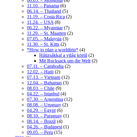
06.05. – Mongolia
(4)
11.10. – Panama
(6)
06.14. – Thailand
(5)
11.19. – Costa Rica
(2)
11.24. – USA
(8)
06.22. – Myanmar
(7)
11.29. – St. Maarten
(2)
07.05. – Malaysia
(3)
11.30. – St. Kitts
(2)
*How to plan a worldtrip*
(4)
Hátizsákkal a világ körül
(2)
Mit Rucksack um die Welt
(2)
07.11. – Cambodia
(2)
12.02. – Haiti
(2)
07.13. – Vietnam
(12)
12.04. – Bahamas
(3)
08.03. – Chile
(9)
04.22. – Istanbul
(4)
07.30. – Argentina
(12)
08.08. – Uruguay
(2)
04.29. – Egypt
(6)
08.10. – Paraguay
(1)
08.14. – Brazil
(4)
04.26. – Budapest
(1)
09.05. – Peru
(15)