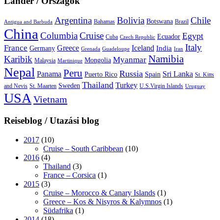
Länder / Országok
Argentina
Bolivia
Chile
Botswana
Bahamas
Brazil
Antigua and Barbuda
China
Columbia
Cruise
Egypt
Ecuador
Cuba
Czech Republic
Italy
France
Greece
Iceland
India
Germany
Grenada
Guadeloupe
Iran
Namibia
Karibik
Myanmar
Mongolia
Malaysia
Martinique
Nepal
Peru
Russia
Panama
Sri Lanka
Puerto Rico
Spain
St. Kitts
Thailand
Turkey
Sweden
and Nevis
St. Maarten
U.S.Virgin Islands
Uruguay
USA
Vietnam
Reiseblog / Utazási blog
2017
(10)
Cruise – South Caribbean
(10)
2016
(4)
Thailand
(3)
France – Corsica
(1)
2015
(3)
Cruise – Morocco & Canary Islands
(1)
Greece – Kos & Nisyros & Kalymnos
(1)
Südafrika
(1)
2014
(18)