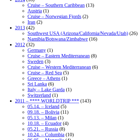
Cruise – Southern Caribbean
(13)
Austria
(1)
Cruise – Norwegian Fjords
(2)
Iran
(2)
2013
(42)
Southwest USA (Arizona/California/Nevada/Utah)
(26)
Namibia/Botswana/Zimbabwe
(16)
2012
(32)
Germany
(1)
Cruise – Eastern Mediterranean
(8)
Sweden
(3)
Cruise – Western Mediterranean
(6)
Cruise – Red Sea
(5)
Greece – Athens
(1)
Sri Lanka
(6)
Italy – Lake Garda
(1)
Switzerland
(1)
2011 – **** WORLDTRIP ***
(143)
05.14. – Iceland
(5)
09.18. – Bolivia
(11)
05.13. – Milan
(1)
10.18. – Ecuador
(4)
05.21. – Russia
(8)
10.24. – Columbia
(10)