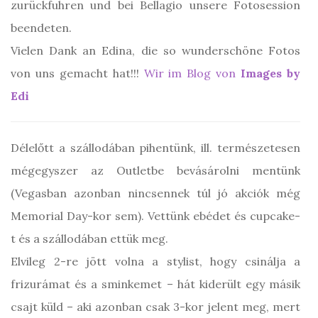
zurückfuhren und bei Bellagio unsere Fotosession
beendeten.
Vielen Dank an Edina, die so wunderschöne Fotos
von uns gemacht hat!!!
Wir im Blog von
Images by
Edi
Délelőtt a szállodában pihentünk, ill. természetesen
mégegyszer az Outletbe bevásárolni mentünk
(Vegasban azonban nincsennek túl jó akciók még
Memorial Day-kor sem). Vettünk ebédet és cupcake-
t és a szállodában ettük meg.
Elvileg 2-re jött volna a stylist, hogy csinálja a
frizurámat és a sminkemet – hát kiderült egy másik
csajt küld – aki azonban csak 3-kor jelent meg, mert