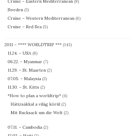
Cruise – Eastern Mediterranean
(8)
Sweden
(3)
Cruise – Western Mediterranean
(6)
Cruise – Red Sea
(5)
2011 – **** WORLDTRIP ***
(143)
11.24. – USA
(8)
06.22. – Myanmar
(7)
11.29. – St. Maarten
(2)
07.05. – Malaysia
(3)
11.30. – St. Kitts
(2)
*How to plan a worldtrip*
(4)
Hátizsákkal a világ körül
(2)
Mit Rucksack um die Welt
(2)
07.11. – Cambodia
(2)
12.02. – Haiti
(2)