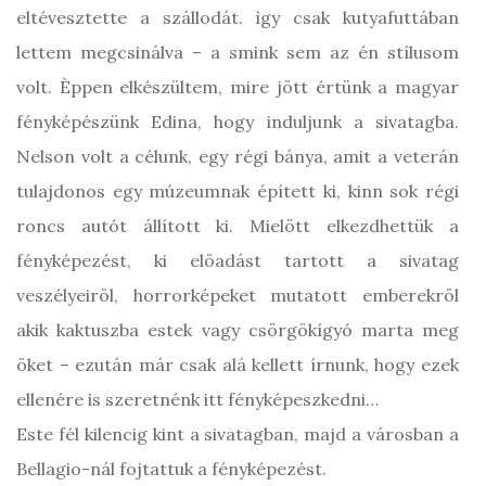
eltévesztette a szállodát. ìgy csak kutyafuttában
lettem megcsinálva – a smink sem az én stílusom
volt. Èppen elkészültem, mire jött értünk a magyar
fényképészünk Edina, hogy induljunk a sivatagba.
Nelson volt a célunk, egy régi bánya, amit a veterán
tulajdonos egy múzeumnak épített ki, kinn sok régi
roncs autót állított ki. Mielött elkezdhettük a
fényképezést, ki elöadást tartott a sivatag
veszélyeiröl, horrorképeket mutatott emberekröl
akik kaktuszba estek vagy csörgökígyó marta meg
öket – ezután már csak alá kellett írnunk, hogy ezek
ellenére is szeretnénk itt fényképeszkedni…
Este fél kilencig kint a sivatagban, majd a városban a
Bellagio-nál fojtattuk a fényképezést.