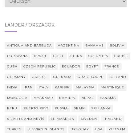
auswählen
LÄNDER / ORSZÁGOK
ANTIGUA AND BARBUDA
ARGENTINA
BAHAMAS
BOLIVIA
BOTSWANA
BRAZIL
CHILE
CHINA
COLUMBIA
CRUISE
CUBA
CZECH REPUBLIC
ECUADOR
EGYPT
FRANCE
GERMANY
GREECE
GRENADA
GUADELOUPE
ICELAND
INDIA
IRAN
ITALY
KARIBIK
MALAYSIA
MARTINIQUE
MONGOLIA
MYANMAR
NAMIBIA
NEPAL
PANAMA
PERU
PUERTO RICO
RUSSIA
SPAIN
SRI LANKA
ST. KITTS AND NEVIS
ST. MAARTEN
SWEDEN
THAILAND
TURKEY
U.S.VIRGIN ISLANDS
URUGUAY
USA
VIETNAM