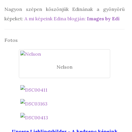
Nagyon szépen köszönjük Edinának a gyönyörü
képeket:
A mi képeink Edina blogján:
Images by Edi
Fotos
Nelson
Unsere Lieblingsbilder – A kedvenc képeink