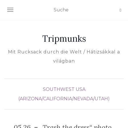
NAVIGATION EIN-/AUSSCHALTEN
Tripmunks
Mit Rucksack durch die Welt / Hátizsákkal a
világban
SOUTHWEST USA
(ARIZONA/CALIFORNIA/NEVADA/UTAH)
05.26. – „Trash the dress“ photo