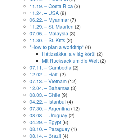
11.19. – Costa Rica
(2)
11.24. – USA
(8)
06.22. – Myanmar
(7)
11.29. – St. Maarten
(2)
07.05. – Malaysia
(3)
11.30. – St. Kitts
(2)
*How to plan a worldtrip*
(4)
Hátizsákkal a világ körül
(2)
Mit Rucksack um die Welt
(2)
07.11. – Cambodia
(2)
12.02. – Haiti
(2)
07.13. – Vietnam
(12)
12.04. – Bahamas
(3)
08.03. – Chile
(9)
04.22. – Istanbul
(4)
07.30. – Argentina
(12)
08.08. – Uruguay
(2)
04.29. – Egypt
(6)
08.10. – Paraguay
(1)
08.14. – Brazil
(4)