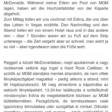
McDonalds. Während meine Eltern am Pool von MGM
lagen, haben wir die Hochzeitsbilder von der Kapelle
abgeholt.
Zum Mittag trafen wir uns nochmal mit Edina, die uns über
das Leben in Vegas erzählte. Den Nachmittag und den
Abend liefen wir von einem Hotel raus und in das andere
rein – über 7 Stunden waren wir zu Fuß auf dem Strip
unterwegs – die Zeit vergeht aber so schnell, man sieht ja
so viel – aber irgendwann taten die Füße weh.
Reggeli a közeli McDonaldsban, majd apukámnak a nagy
rockkernek vettünk egy inget a Hard Rock Caféban. A
szülők az MGM standjára mentek strandolni, de nem vittek
fényképezőgépet magukkal – pedig akkora a strand, mint
fél Hajdúszoboszló. Mi meg elmentünk a kápolnába az
esküvöi fényképekért. 13.30-kor találkozás a szökőkútnál
mindannyian Edina és megebédeltünk közösen az MGM
büfééttermében. Pezsgőztünk, de természetesen csak
igazolvány felmutatása után szolgáltak ki minket. Délután
marathon városnézés volt gyalog – egyik szállodából ki