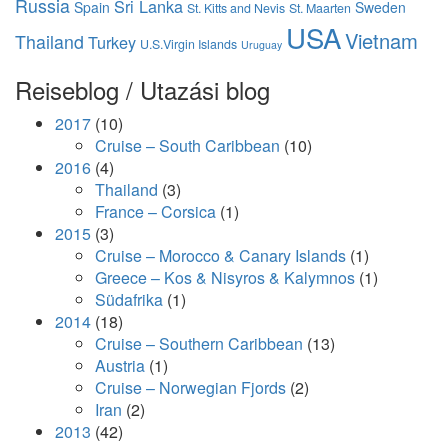
Russia
Sri Lanka
Spain
Sweden
St. Kitts and Nevis
St. Maarten
USA
Vietnam
Thailand
Turkey
U.S.Virgin Islands
Uruguay
Reiseblog / Utazási blog
2017
(10)
Cruise – South Caribbean
(10)
2016
(4)
Thailand
(3)
France – Corsica
(1)
2015
(3)
Cruise – Morocco & Canary Islands
(1)
Greece – Kos & Nisyros & Kalymnos
(1)
Südafrika
(1)
2014
(18)
Cruise – Southern Caribbean
(13)
Austria
(1)
Cruise – Norwegian Fjords
(2)
Iran
(2)
2013
(42)