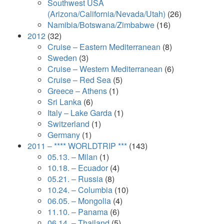
Southwest USA
(Arizona/California/Nevada/Utah)
(26)
Namibia/Botswana/Zimbabwe
(16)
2012
(32)
Cruise – Eastern Mediterranean
(8)
Sweden
(3)
Cruise – Western Mediterranean
(6)
Cruise – Red Sea
(5)
Greece – Athens
(1)
Sri Lanka
(6)
Italy – Lake Garda
(1)
Switzerland
(1)
Germany
(1)
2011 – **** WORLDTRIP ***
(143)
05.13. – Milan
(1)
10.18. – Ecuador
(4)
05.21. – Russia
(8)
10.24. – Columbia
(10)
06.05. – Mongolia
(4)
11.10. – Panama
(6)
06.14. – Thailand
(5)