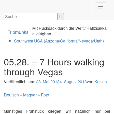
Navigati
Mit Rucksack durch die Welt / Hátizsákkal
Tripmunks
a világban
Southwest USA (Arizona/California/Nevada/Utah)
05.28. – 7 Hours walking
through Vegas
Veröffentlicht am:
28. Mai 2013
4. August 2013
von
Kriszta
Deutsch
–
Magyar
–
Foto
Günstiges Frühstück kriegen wir natürlich nur bei