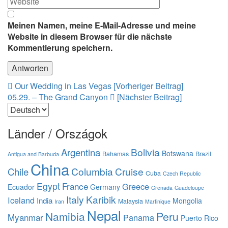
Meinen Namen, meine E-Mail-Adresse und meine
Website in diesem Browser für die nächste
Kommentierung speichern.
Beitrags-
Our Wedding in Las Vegas [Vorheriger Beitrag]
05.29. – The Grand Canyon
[Nächster Beitrag]
Navigation
Sprache
auswählen
Länder / Országok
Bolivia
Argentina
Botswana
Bahamas
Brazil
Antigua and Barbuda
China
Columbia
Cruise
Chile
Cuba
Czech Republic
Egypt
France
Greece
Ecuador
Germany
Grenada
Guadeloupe
Italy
Karibik
Iceland
India
Mongolia
Malaysia
Iran
Martinique
Nepal
Namibia
Peru
Myanmar
Panama
Puerto Rico