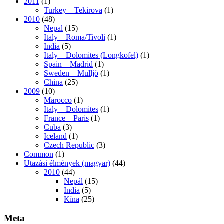
2011
(1)
Turkey – Tekirova
(1)
2010
(48)
Nepal
(15)
Italy – Roma/Tivoli
(1)
India
(5)
Italy – Dolomites (Longkofel)
(1)
Spain – Madrid
(1)
Sweden – Mulljö
(1)
China
(25)
2009
(10)
Marocco
(1)
Italy – Dolomites
(1)
France – Paris
(1)
Cuba
(3)
Iceland
(1)
Czech Republic
(3)
Common
(1)
Utazási élmények (magyar)
(44)
2010
(44)
Nepál
(15)
India
(5)
Kína
(25)
Meta