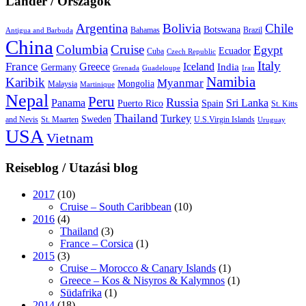
Länder / Országok
Argentina
Bolivia
Chile
Botswana
Bahamas
Brazil
Antigua and Barbuda
China
Columbia
Cruise
Egypt
Ecuador
Cuba
Czech Republic
Italy
France
Greece
Iceland
India
Germany
Grenada
Guadeloupe
Iran
Namibia
Karibik
Myanmar
Mongolia
Malaysia
Martinique
Nepal
Peru
Russia
Panama
Sri Lanka
Puerto Rico
Spain
St. Kitts
Thailand
Turkey
Sweden
and Nevis
St. Maarten
U.S.Virgin Islands
Uruguay
USA
Vietnam
Reiseblog / Utazási blog
2017
(10)
Cruise – South Caribbean
(10)
2016
(4)
Thailand
(3)
France – Corsica
(1)
2015
(3)
Cruise – Morocco & Canary Islands
(1)
Greece – Kos & Nisyros & Kalymnos
(1)
Südafrika
(1)
2014
(18)