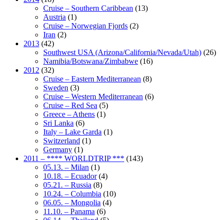
Cruise – Southern Caribbean
(13)
Austria
(1)
Cruise – Norwegian Fjords
(2)
Iran
(2)
2013
(42)
Southwest USA (Arizona/California/Nevada/Utah)
(26)
Namibia/Botswana/Zimbabwe
(16)
2012
(32)
Cruise – Eastern Mediterranean
(8)
Sweden
(3)
Cruise – Western Mediterranean
(6)
Cruise – Red Sea
(5)
Greece – Athens
(1)
Sri Lanka
(6)
Italy – Lake Garda
(1)
Switzerland
(1)
Germany
(1)
2011 – **** WORLDTRIP ***
(143)
05.13. – Milan
(1)
10.18. – Ecuador
(4)
05.21. – Russia
(8)
10.24. – Columbia
(10)
06.05. – Mongolia
(4)
11.10. – Panama
(6)