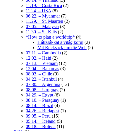
06.14. – Thailand
(5)
11.19. – Costa Rica
(2)
11.24. – USA
(8)
06.22. – Myanmar
(7)
11.29. – St. Maarten
(2)
07.05. – Malaysia
(3)
11.30. – St. Kitts
(2)
*How to plan a worldtrip*
(4)
Hátizsákkal a világ körül
(2)
Mit Rucksack um die Welt
(2)
07.11. – Cambodia
(2)
12.02. – Haiti
(2)
07.13. – Vietnam
(12)
12.04. – Bahamas
(3)
08.03. – Chile
(9)
04.22. – Istanbul
(4)
07.30. – Argentina
(12)
08.08. – Uruguay
(2)
04.29. – Egypt
(6)
08.10. – Paraguay
(1)
08.14. – Brazil
(4)
04.26. – Budapest
(1)
09.05. – Peru
(15)
05.14. – Iceland
(5)
09.18. – Bolivia
(11)