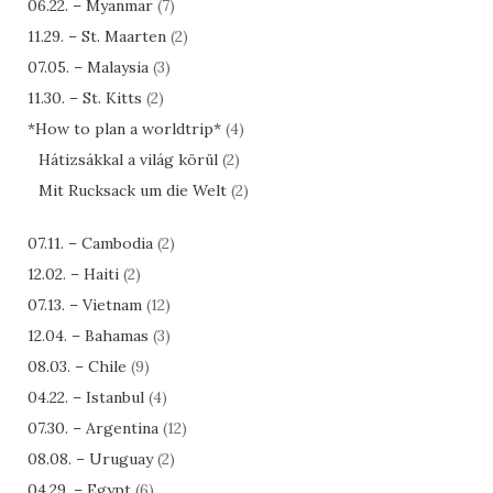
06.22. – Myanmar
(7)
11.29. – St. Maarten
(2)
07.05. – Malaysia
(3)
11.30. – St. Kitts
(2)
*How to plan a worldtrip*
(4)
Hátizsákkal a világ körül
(2)
Mit Rucksack um die Welt
(2)
07.11. – Cambodia
(2)
12.02. – Haiti
(2)
07.13. – Vietnam
(12)
12.04. – Bahamas
(3)
08.03. – Chile
(9)
04.22. – Istanbul
(4)
07.30. – Argentina
(12)
08.08. – Uruguay
(2)
04.29. – Egypt
(6)