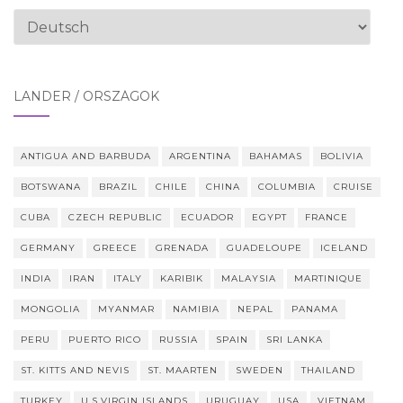
Sprache
auswählen
LÄNDER / ORSZÁGOK
ANTIGUA AND BARBUDA
ARGENTINA
BAHAMAS
BOLIVIA
BOTSWANA
BRAZIL
CHILE
CHINA
COLUMBIA
CRUISE
CUBA
CZECH REPUBLIC
ECUADOR
EGYPT
FRANCE
GERMANY
GREECE
GRENADA
GUADELOUPE
ICELAND
INDIA
IRAN
ITALY
KARIBIK
MALAYSIA
MARTINIQUE
MONGOLIA
MYANMAR
NAMIBIA
NEPAL
PANAMA
PERU
PUERTO RICO
RUSSIA
SPAIN
SRI LANKA
ST. KITTS AND NEVIS
ST. MAARTEN
SWEDEN
THAILAND
TURKEY
U.S.VIRGIN ISLANDS
URUGUAY
USA
VIETNAM