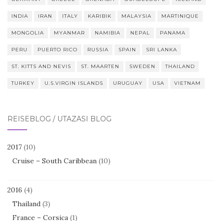
INDIA
IRAN
ITALY
KARIBIK
MALAYSIA
MARTINIQUE
MONGOLIA
MYANMAR
NAMIBIA
NEPAL
PANAMA
PERU
PUERTO RICO
RUSSIA
SPAIN
SRI LANKA
ST. KITTS AND NEVIS
ST. MAARTEN
SWEDEN
THAILAND
TURKEY
U.S.VIRGIN ISLANDS
URUGUAY
USA
VIETNAM
REISEBLOG / UTAZÁSI BLOG
2017
(10)
Cruise – South Caribbean
(10)
2016
(4)
Thailand
(3)
France – Corsica
(1)