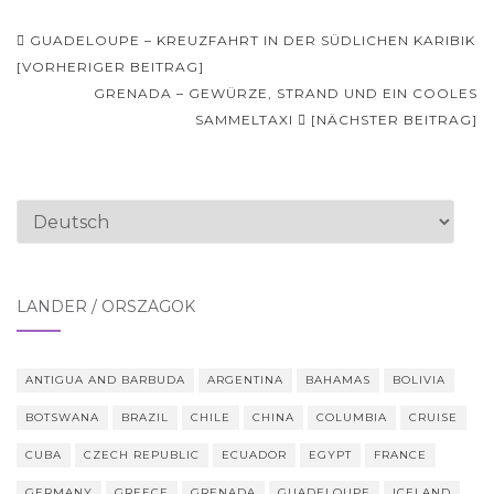
Beitrags-
GUADELOUPE – KREUZFAHRT IN DER SÜDLICHEN KARIBIK
Navigation
[VORHERIGER BEITRAG]
GRENADA – GEWÜRZE, STRAND UND EIN COOLES
SAMMELTAXI
[NÄCHSTER BEITRAG]
Sprache
auswählen
LÄNDER / ORSZÁGOK
ANTIGUA AND BARBUDA
ARGENTINA
BAHAMAS
BOLIVIA
BOTSWANA
BRAZIL
CHILE
CHINA
COLUMBIA
CRUISE
CUBA
CZECH REPUBLIC
ECUADOR
EGYPT
FRANCE
GERMANY
GREECE
GRENADA
GUADELOUPE
ICELAND