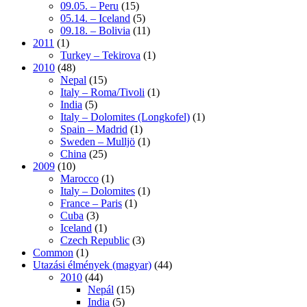
09.05. – Peru
(15)
05.14. – Iceland
(5)
09.18. – Bolivia
(11)
2011
(1)
Turkey – Tekirova
(1)
2010
(48)
Nepal
(15)
Italy – Roma/Tivoli
(1)
India
(5)
Italy – Dolomites (Longkofel)
(1)
Spain – Madrid
(1)
Sweden – Mulljö
(1)
China
(25)
2009
(10)
Marocco
(1)
Italy – Dolomites
(1)
France – Paris
(1)
Cuba
(3)
Iceland
(1)
Czech Republic
(3)
Common
(1)
Utazási élmények (magyar)
(44)
2010
(44)
Nepál
(15)
India
(5)