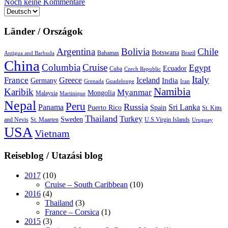
Noch keine Kommentare
Sprache
auswählen
Länder / Országok
Argentina
Bolivia
Chile
Botswana
Bahamas
Brazil
Antigua and Barbuda
China
Columbia
Cruise
Egypt
Ecuador
Cuba
Czech Republic
Italy
France
Greece
Iceland
India
Germany
Grenada
Guadeloupe
Iran
Namibia
Karibik
Myanmar
Mongolia
Malaysia
Martinique
Nepal
Peru
Russia
Panama
Sri Lanka
Puerto Rico
Spain
St. Kitts
Thailand
Turkey
Sweden
and Nevis
St. Maarten
U.S.Virgin Islands
Uruguay
USA
Vietnam
Reiseblog / Utazási blog
2017
(10)
Cruise – South Caribbean
(10)
2016
(4)
Thailand
(3)
France – Corsica
(1)
2015
(3)