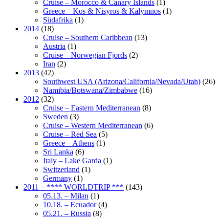
Cruise – Morocco & Canary Islands
(1)
Greece – Kos & Nisyros & Kalymnos
(1)
Südafrika
(1)
2014
(18)
Cruise – Southern Caribbean
(13)
Austria
(1)
Cruise – Norwegian Fjords
(2)
Iran
(2)
2013
(42)
Southwest USA (Arizona/California/Nevada/Utah)
(26)
Namibia/Botswana/Zimbabwe
(16)
2012
(32)
Cruise – Eastern Mediterranean
(8)
Sweden
(3)
Cruise – Western Mediterranean
(6)
Cruise – Red Sea
(5)
Greece – Athens
(1)
Sri Lanka
(6)
Italy – Lake Garda
(1)
Switzerland
(1)
Germany
(1)
2011 – **** WORLDTRIP ***
(143)
05.13. – Milan
(1)
10.18. – Ecuador
(4)
05.21. – Russia
(8)