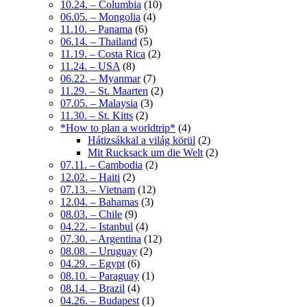
10.24. – Columbia
(10)
06.05. – Mongolia
(4)
11.10. – Panama
(6)
06.14. – Thailand
(5)
11.19. – Costa Rica
(2)
11.24. – USA
(8)
06.22. – Myanmar
(7)
11.29. – St. Maarten
(2)
07.05. – Malaysia
(3)
11.30. – St. Kitts
(2)
*How to plan a worldtrip*
(4)
Hátizsákkal a világ körül
(2)
Mit Rucksack um die Welt
(2)
07.11. – Cambodia
(2)
12.02. – Haiti
(2)
07.13. – Vietnam
(12)
12.04. – Bahamas
(3)
08.03. – Chile
(9)
04.22. – Istanbul
(4)
07.30. – Argentina
(12)
08.08. – Uruguay
(2)
04.29. – Egypt
(6)
08.10. – Paraguay
(1)
08.14. – Brazil
(4)
04.26. – Budapest
(1)