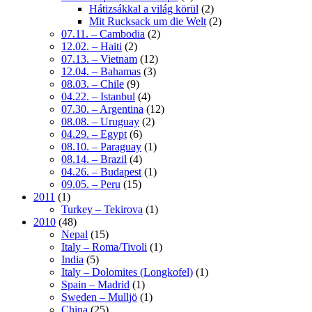
Hátizsákkal a világ körül
(2)
Mit Rucksack um die Welt
(2)
07.11. – Cambodia
(2)
12.02. – Haiti
(2)
07.13. – Vietnam
(12)
12.04. – Bahamas
(3)
08.03. – Chile
(9)
04.22. – Istanbul
(4)
07.30. – Argentina
(12)
08.08. – Uruguay
(2)
04.29. – Egypt
(6)
08.10. – Paraguay
(1)
08.14. – Brazil
(4)
04.26. – Budapest
(1)
09.05. – Peru
(15)
2011
(1)
Turkey – Tekirova
(1)
2010
(48)
Nepal
(15)
Italy – Roma/Tivoli
(1)
India
(5)
Italy – Dolomites (Longkofel)
(1)
Spain – Madrid
(1)
Sweden – Mulljö
(1)
China
(25)