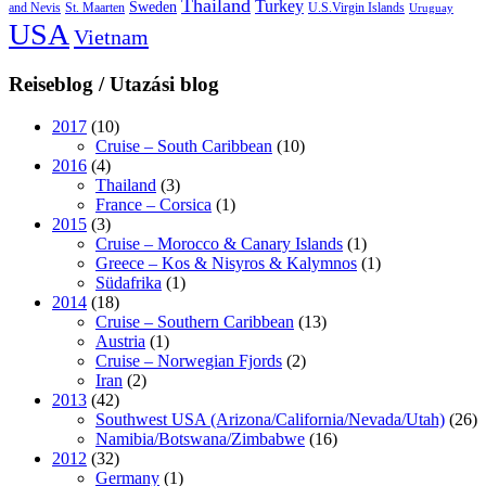
Thailand
Turkey
Sweden
and Nevis
St. Maarten
U.S.Virgin Islands
Uruguay
USA
Vietnam
Reiseblog / Utazási blog
2017
(10)
Cruise – South Caribbean
(10)
2016
(4)
Thailand
(3)
France – Corsica
(1)
2015
(3)
Cruise – Morocco & Canary Islands
(1)
Greece – Kos & Nisyros & Kalymnos
(1)
Südafrika
(1)
2014
(18)
Cruise – Southern Caribbean
(13)
Austria
(1)
Cruise – Norwegian Fjords
(2)
Iran
(2)
2013
(42)
Southwest USA (Arizona/California/Nevada/Utah)
(26)
Namibia/Botswana/Zimbabwe
(16)
2012
(32)
Germany
(1)