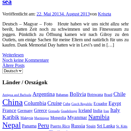
sea
Veröffentlicht am:
22. Mai 2013
4. August 2013
von
Kriszta
Deutsch – Magyar – Foto Heute haben wir uns nicht allzu sehr
beeilt, hatten Zeit noch zu schwimmen und im Fitnessraum zu
joggen. Pünktlich zu Öffnung kamen wir nach Gilroy zu den
Outlets, um einige Sachen für meine Eltern und natürlich für uns zu
kaufen. Dank Memorial Day hatten wir in Levi’s und in […]
Weiterlesen
Noch keine Kommentare
Beitragsnavigation
Ältere Posts
Sprache
auswählen
Länder / Országok
Argentina
Bolivia
Chile
Botswana
Bahamas
Brazil
Antigua and Barbuda
China
Columbia
Cruise
Egypt
Ecuador
Cuba
Czech Republic
Italy
France
Greece
Iceland
India
Germany
Grenada
Guadeloupe
Iran
Namibia
Karibik
Myanmar
Mongolia
Malaysia
Martinique
Nepal
Peru
Russia
Panama
Sri Lanka
Puerto Rico
Spain
St. Kitts