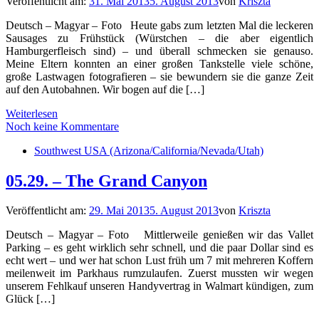
Veröffentlicht am:
31. Mai 2013
5. August 2013
von
Kriszta
Deutsch – Magyar – Foto Heute gabs zum letzten Mal die leckeren
Sausages zu Frühstück (Würstchen – die aber eigentlich
Hamburgerfleisch sind) – und überall schmecken sie genauso.
Meine Eltern konnten an einer großen Tankstelle viele schöne,
große Lastwagen fotografieren – sie bewundern sie die ganze Zeit
auf den Autobahnen. Wir bogen auf die […]
Weiterlesen
Noch keine Kommentare
Southwest USA (Arizona/California/Nevada/Utah)
05.29. – The Grand Canyon
Veröffentlicht am:
29. Mai 2013
5. August 2013
von
Kriszta
Deutsch – Magyar – Foto Mittlerweile genießen wir das Vallet
Parking – es geht wirklich sehr schnell, und die paar Dollar sind es
echt wert – und wer hat schon Lust früh um 7 mit mehreren Koffern
meilenweit im Parkhaus rumzulaufen. Zuerst mussten wir wegen
unserem Fehlkauf unseren Handyvertrag in Walmart kündigen, zum
Glück […]