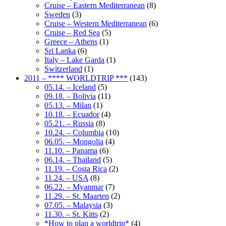
Cruise – Eastern Mediterranean
(8)
Sweden
(3)
Cruise – Western Mediterranean
(6)
Cruise – Red Sea
(5)
Greece – Athens
(1)
Sri Lanka
(6)
Italy – Lake Garda
(1)
Switzerland
(1)
2011 – **** WORLDTRIP ***
(143)
05.14. – Iceland
(5)
09.18. – Bolivia
(11)
05.13. – Milan
(1)
10.18. – Ecuador
(4)
05.21. – Russia
(8)
10.24. – Columbia
(10)
06.05. – Mongolia
(4)
11.10. – Panama
(6)
06.14. – Thailand
(5)
11.19. – Costa Rica
(2)
11.24. – USA
(8)
06.22. – Myanmar
(7)
11.29. – St. Maarten
(2)
07.05. – Malaysia
(3)
11.30. – St. Kitts
(2)
*How to plan a worldtrip*
(4)