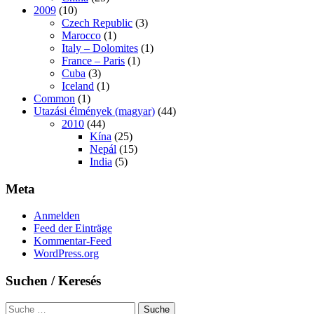
2009
(10)
Czech Republic
(3)
Marocco
(1)
Italy – Dolomites
(1)
France – Paris
(1)
Cuba
(3)
Iceland
(1)
Common
(1)
Utazási élmények (magyar)
(44)
2010
(44)
Kína
(25)
Nepál
(15)
India
(5)
Meta
Anmelden
Feed der Einträge
Kommentar-Feed
WordPress.org
Suchen / Keresés
Suche
Suche