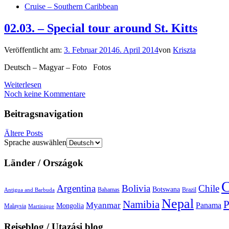
Cruise – Southern Caribbean
02.03. – Special tour around St. Kitts
Veröffentlicht am:
3. Februar 2014
6. April 2014
von
Kriszta
Deutsch – Magyar – Foto Fotos
Weiterlesen
Noch keine Kommentare
Beitragsnavigation
Ältere Posts
Sprache auswählen
Länder / Országok
C
Argentina
Bolivia
Chile
Botswana
Bahamas
Brazil
Antigua and Barbuda
Nepal
Namibia
P
Myanmar
Panama
Mongolia
Malaysia
Martinique
Reiseblog / Utazási blog