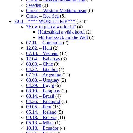
Sweden
(3)
Cruise – Western Mediterranean
(6)
Cruise – Red Sea
(5)
2011 – **** WORLDTRIP ***
(143)
*How to plan a worldtrip*
(4)
Hátizsákkal a világ körül
(2)
Mit Rucksack um die Welt
(2)
07.11. – Cambodia
(2)
12.02. – Haiti
(2)
07.13. – Vietnam
(12)
12.04. – Bahamas
(3)
08.03. – Chile
(9)
04.22. – Istanbul
(4)
07.30. – Argentina
(12)
08.08. – Uruguay
(2)
04.29. – Egypt
(6)
08.10. – Paraguay
(1)
08.14. – Brazil
(4)
04.26. – Budapest
(1)
09.05. – Peru
(15)
05.14. – Iceland
(5)
09.18. – Bolivia
(11)
05.13. – Milan
(1)
10.18. – Ecuador
(4)