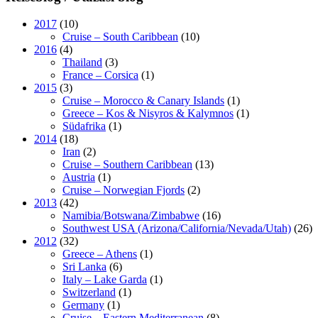
2017
(10)
Cruise – South Caribbean
(10)
2016
(4)
Thailand
(3)
France – Corsica
(1)
2015
(3)
Cruise – Morocco & Canary Islands
(1)
Greece – Kos & Nisyros & Kalymnos
(1)
Südafrika
(1)
2014
(18)
Iran
(2)
Cruise – Southern Caribbean
(13)
Austria
(1)
Cruise – Norwegian Fjords
(2)
2013
(42)
Namibia/Botswana/Zimbabwe
(16)
Southwest USA (Arizona/California/Nevada/Utah)
(26)
2012
(32)
Greece – Athens
(1)
Sri Lanka
(6)
Italy – Lake Garda
(1)
Switzerland
(1)
Germany
(1)
Cruise – Eastern Mediterranean
(8)