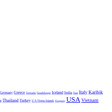
Italy
Karibik
Greece
Iceland
India
Germany
Grenada
Guadeloupe
Iran
USA
Vietnam
Thailand
Turkey
n
U.S.Virgin Islands
Uruguay