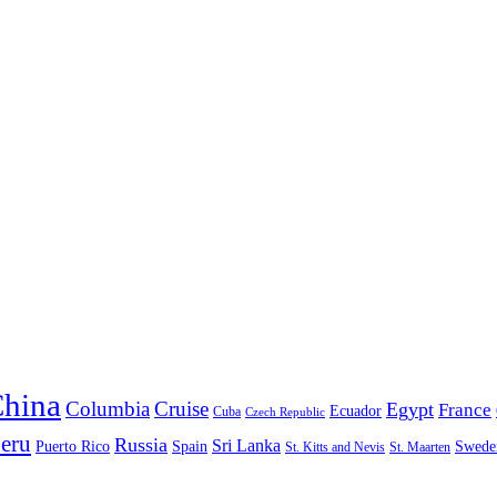
hina
Columbia
Cruise
Egypt
France
Ecuador
Cuba
Czech Republic
eru
Russia
Sri Lanka
Puerto Rico
Spain
Swede
St. Kitts and Nevis
St. Maarten