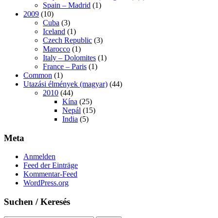
Spain – Madrid
(1)
2009
(10)
Cuba
(3)
Iceland
(1)
Czech Republic
(3)
Marocco
(1)
Italy – Dolomites
(1)
France – Paris
(1)
Common
(1)
Utazási élmények (magyar)
(44)
2010
(44)
Kína
(25)
Nepál
(15)
India
(5)
Meta
Anmelden
Feed der Einträge
Kommentar-Feed
WordPress.org
Suchen / Keresés