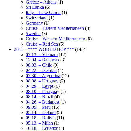
Greece – Athens
(1)
Sri Lanka
(6)
Italy – Lake Garda
(1)
Switzerland
(1)
Germany
(1)
Cruise – Eastern Mediterranean
(8)
Sweden
(3)
Cruise – Western Mediterranean
(6)
Cruise – Red Sea
(5)
2011 – **** WORLDTRIP ***
(143)
07.13. – Vietnam
(12)
12.04. – Bahamas
(3)
08.03. – Chile
(9)
04.22. – Istanbul
(4)
07.30. – Argentina
(12)
08.08. – Uruguay
(2)
04.29. – Egypt
(6)
08.10. – Paraguay
(1)
08.14. – Brazil
(4)
04.26. – Budapest
(1)
09.05. – Peru
(15)
05.14. – Iceland
(5)
09.18. – Bolivia
(11)
05.13. – Milan
(1)
10.18. – Ecuador
(4)