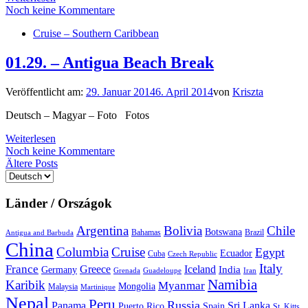
Noch keine Kommentare
Cruise – Southern Caribbean
01.29. – Antigua Beach Break
Veröffentlicht am:
29. Januar 2014
6. April 2014
von
Kriszta
Deutsch – Magyar – Foto Fotos
Weiterlesen
Noch keine Kommentare
Beitragsnavigation
Ältere Posts
Sprache
auswählen
Länder / Országok
Argentina
Bolivia
Chile
Botswana
Bahamas
Brazil
Antigua and Barbuda
China
Columbia
Cruise
Egypt
Ecuador
Cuba
Czech Republic
Italy
France
Greece
Iceland
India
Germany
Grenada
Guadeloupe
Iran
Namibia
Karibik
Myanmar
Mongolia
Malaysia
Martinique
Nepal
Peru
Russia
Panama
Sri Lanka
Puerto Rico
Spain
St. Kitts