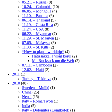
05.21. – Russia
(8)
10.24. – Columbia
(10)
06.05. – Mongolia
(4)
11.10. – Panama
(6)
06.14. – Thailand
(5)
11.19. – Costa Rica
(2)
11.24. – USA
(8)
06.22. – Myanmar
(7)
11.29. – St. Maarten
(2)
07.05. – Malaysia
(3)
11.30. – St. Kitts
(2)
*How to plan a worldtrip*
(4)
Hátizsákkal a világ körül
(2)
Mit Rucksack um die Welt
(2)
07.11. – Cambodia
(2)
12.02. – Haiti
(2)
2011
(1)
Turkey – Tekirova
(1)
2010
(48)
Sweden – Mulljö
(1)
China
(25)
Nepal
(15)
Italy – Roma/Tivoli
(1)
India
(5)
Italy – Dolomites (Longkofel)
(1)