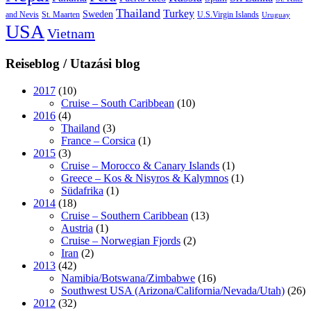
Thailand
Turkey
Sweden
and Nevis
St. Maarten
U.S.Virgin Islands
Uruguay
USA
Vietnam
Reiseblog / Utazási blog
2017
(10)
Cruise – South Caribbean
(10)
2016
(4)
Thailand
(3)
France – Corsica
(1)
2015
(3)
Cruise – Morocco & Canary Islands
(1)
Greece – Kos & Nisyros & Kalymnos
(1)
Südafrika
(1)
2014
(18)
Cruise – Southern Caribbean
(13)
Austria
(1)
Cruise – Norwegian Fjords
(2)
Iran
(2)
2013
(42)
Namibia/Botswana/Zimbabwe
(16)
Southwest USA (Arizona/California/Nevada/Utah)
(26)
2012
(32)