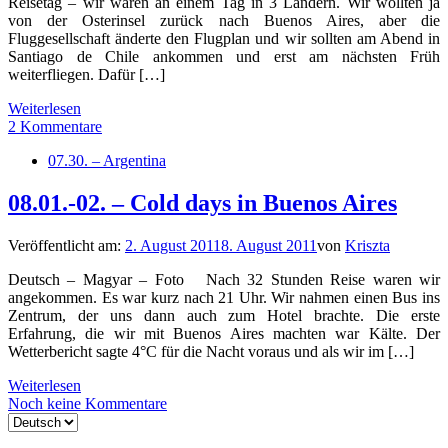
Reisetag – wir waren an einem Tag in 3 Ländern. Wir wollten ja
von der Osterinsel zurück nach Buenos Aires, aber die
Fluggesellschaft änderte den Flugplan und wir sollten am Abend in
Santiago de Chile ankommen und erst am nächsten Früh
weiterfliegen. Dafür […]
Weiterlesen
2 Kommentare
07.30. – Argentina
08.01.-02. – Cold days in Buenos Aires
Veröffentlicht am:
2. August 2011
8. August 2011
von
Kriszta
Deutsch – Magyar – Foto Nach 32 Stunden Reise waren wir
angekommen. Es war kurz nach 21 Uhr. Wir nahmen einen Bus ins
Zentrum, der uns dann auch zum Hotel brachte. Die erste
Erfahrung, die wir mit Buenos Aires machten war Kälte. Der
Wetterbericht sagte 4°C für die Nacht voraus und als wir im […]
Weiterlesen
Noch keine Kommentare
Sprache
auswählen