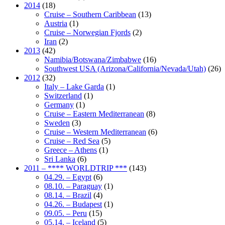
2014
(18)
Cruise – Southern Caribbean
(13)
Austria
(1)
Cruise – Norwegian Fjords
(2)
Iran
(2)
2013
(42)
Namibia/Botswana/Zimbabwe
(16)
Southwest USA (Arizona/California/Nevada/Utah)
(26)
2012
(32)
Italy – Lake Garda
(1)
Switzerland
(1)
Germany
(1)
Cruise – Eastern Mediterranean
(8)
Sweden
(3)
Cruise – Western Mediterranean
(6)
Cruise – Red Sea
(5)
Greece – Athens
(1)
Sri Lanka
(6)
2011 – **** WORLDTRIP ***
(143)
04.29. – Egypt
(6)
08.10. – Paraguay
(1)
08.14. – Brazil
(4)
04.26. – Budapest
(1)
09.05. – Peru
(15)
05.14. – Iceland
(5)