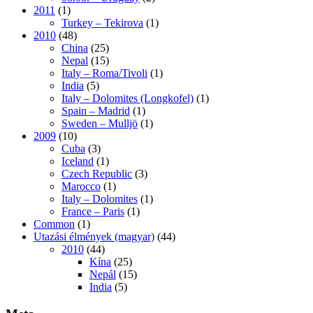
2011
(1)
Turkey – Tekirova
(1)
2010
(48)
China
(25)
Nepal
(15)
Italy – Roma/Tivoli
(1)
India
(5)
Italy – Dolomites (Longkofel)
(1)
Spain – Madrid
(1)
Sweden – Mulljö
(1)
2009
(10)
Cuba
(3)
Iceland
(1)
Czech Republic
(3)
Marocco
(1)
Italy – Dolomites
(1)
France – Paris
(1)
Common
(1)
Utazási élmények (magyar)
(44)
2010
(44)
Kína
(25)
Nepál
(15)
India
(5)