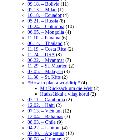
09.18. – Bolivia
(11)
05.13. – Milan
(1)
10.18. – Ecuador
(4)
05.21. – Russia
(8)
10.24. – Columbia
(10)
06.05. – Mongolia
(4)
11.10. – Panama
(6)
06.14. – Thailand
(5)
11.19. – Costa Rica
(2)
11.24. – USA
(8)
06.22. – Myanmar
(7)
11.29. – St. Maarten
(2)
07.05. – Malaysia
(3)
11.30. – St. Kitts
(2)
*How to plan a worldtrip*
(4)
Mit Rucksack um die Welt
(2)
Hátizsákkal a világ körül
(2)
07.11. – Cambodia
(2)
12.02. – Haiti
(2)
07.13. – Vietnam
(12)
12.04. – Bahamas
(3)
08.03. – Chile
(9)
04.22. – Istanbul
(4)
07.30. – Argentina
(12)
08.08. – Uruguay
(2)