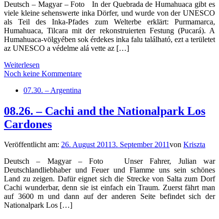
Deutsch – Magyar – Foto In der Quebrada de Humahuaca gibt es
viele kleine sehenswerte inka Dörfer, und wurde von der UNESCO
als Teil des Inka-Pfades zum Welterbe erklärt: Purmamarca,
Humahuaca, Tilcara mit der rekonstruierten Festung (Pucará). A
Humahuaca-völgyében sok érdekes inka falu található, ezt a területet
az UNESCO a védelme alá vette az […]
Weiterlesen
Noch keine Kommentare
07.30. – Argentina
08.26. – Cachi and the Nationalpark Los
Cardones
Veröffentlicht am:
26. August 2011
3. September 2011
von
Kriszta
Deutsch – Magyar – Foto Unser Fahrer, Julian war
Deutschlandliebhaber und Feuer und Flamme uns sein schönes
Land zu zeigen. Dafür eignet sich die Strecke von Salta zum Dorf
Cachi wunderbar, denn sie ist einfach ein Traum. Zuerst fährt man
auf 3600 m und dann auf der anderen Seite befindet sich der
Nationalpark Los […]