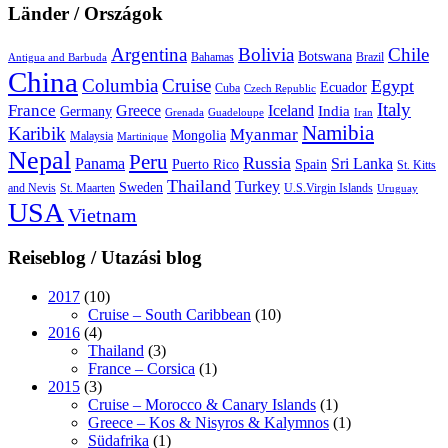
Länder / Országok
Argentina
Bolivia
Chile
Botswana
Bahamas
Brazil
Antigua and Barbuda
China
Columbia
Cruise
Egypt
Ecuador
Cuba
Czech Republic
Italy
France
Greece
Iceland
India
Germany
Grenada
Guadeloupe
Iran
Namibia
Karibik
Myanmar
Mongolia
Malaysia
Martinique
Nepal
Peru
Russia
Panama
Sri Lanka
Puerto Rico
Spain
St. Kitts
Thailand
Turkey
Sweden
and Nevis
St. Maarten
U.S.Virgin Islands
Uruguay
USA
Vietnam
Reiseblog / Utazási blog
2017
(10)
Cruise – South Caribbean
(10)
2016
(4)
Thailand
(3)
France – Corsica
(1)
2015
(3)
Cruise – Morocco & Canary Islands
(1)
Greece – Kos & Nisyros & Kalymnos
(1)
Südafrika
(1)